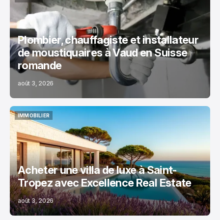
MAISON
Plombier, chauffagiste et installateur
de moustiquaires à Vaud en Suisse
romande
août 3, 2026
IMMOBILIER
IMMOBILIER
Acheter une villa de luxe à Saint-
Tropez avec Excellence Real Estate
août 3, 2026