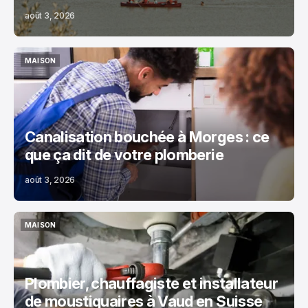
août 3, 2026
MAISON
MAISON
Canalisation bouchée à Morges : ce
que ça dit de votre plomberie
août 3, 2026
MAISON
MAISON
Plombier, chauffagiste et installateur
de moustiquaires à Vaud en Suisse