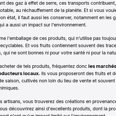
nt des gaz à effet de serre, ces transports contribuent
otable, au réchauffement de la planète. Et si vous voul
bon état, il faut aussi les conserver, notamment en les 
qui a aussi un impact sur l'environnement.
e l'emballage de ces produits, qui n'utilise pas toujou
recyclables. Et vos fruits contiennent souvent des trac
, qui ne sont bonnes ni pour votre santé ni pour la natu
'acheter de tels produits, fréquentez donc
les marchés
roducteurs locaux.
Ils vous proposeront des fruits et d
e saison, cultivés non loin du lieu de vente et souvent
chimiques.
es artisans, vous trouverez des créations en provenanc
Vous découvrirez ainsi d'excellents produits, dont la pr
sport n'ont qu'un impact limité sur l'environnement.