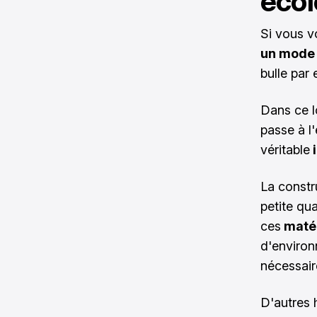
écol
Si vous v
un mode
bulle
par 
Dans ce l
passe à l
véritable
i
La constr
petite qua
ces
matér
d'environ
nécessair
D'autres