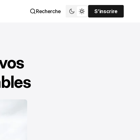
Recherche
S’inscrire
S’inscrire
 vos
bles