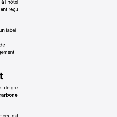
 à l'hôtel
ient reçu
 un label
 de
rgement
t
ns de gaz
carbone
iers, est