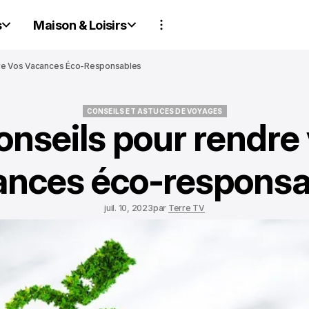
s
Maison & Loisirs
dre Vos Vacances Éco-Responsables
CONSEILS ET ASTUCES DE VOYAGES
onseils pour rendre
CONSEILS ET ASTUCES DE VOYAGES
ances éco-responsa
juil. 10, 2023
par
Terre TV