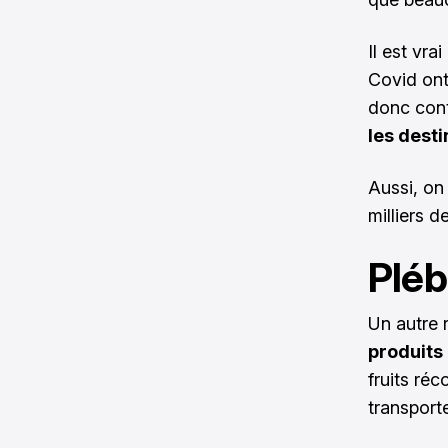
Il est vra
Covid ont 
donc cont
les desti
Aussi, on 
milliers d
Pléb
Un autre 
produits 
fruits réc
transport