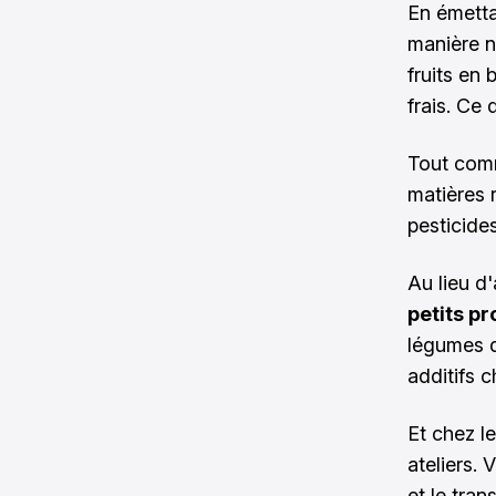
En émetta
manière n
fruits en 
frais. Ce 
Tout comm
matières 
pesticides
Au lieu d
petits p
légumes d
additifs 
Et chez l
ateliers. 
et le tran