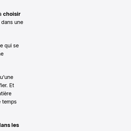
 à
choisir
 dans une
e qui se
ne
qu'une
ier. Et
tière
le temps
dans les