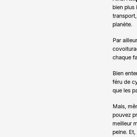
bien plus 
transport
planète.
Par ailleu
covoitura
chaque fa
Bien ente
féru de c
que les p
Mais, mêm
pouvez pr
meilleur 
peine. Et