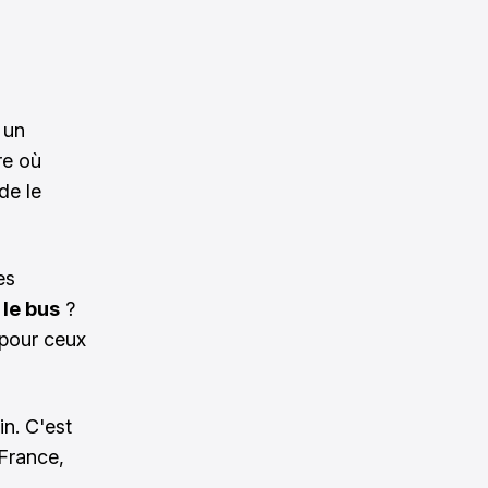
 un
re où
de le
es
 le bus
?
 pour ceux
in. C'est
 France,