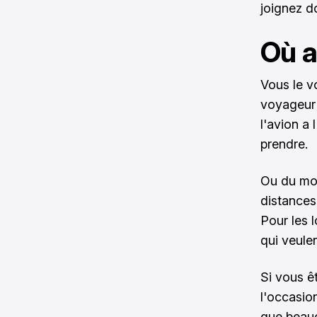
joignez do
Où a
Vous le 
voyageur 
l'avion a 
prendre.
Ou du moi
distances
Pour les 
qui veule
Si vous êt
l'occasio
que beauc