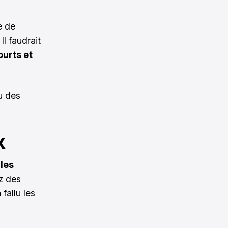
e de
l faudrait
ourts et
ou des
x
 les
ez des
fallu les