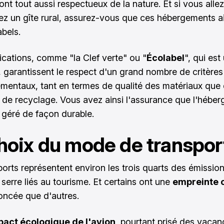
sont tout aussi respectueux de la nature. Et si vous allez
ez un gîte rural, assurez-vous que ces hébergements a
abels.
fications, comme "la Clef verte" ou "
Écolabel
", qui est
 garantissent le respect d'un grand nombre de critères
mentaux, tant en termes de qualité des matériaux que
 de recyclage. Vous avez ainsi l'assurance que l'hébe
t géré de façon durable.
hoix du mode de transpor
ports représentent environ les trois quarts des émissio
 serre liés au tourisme. Et certains ont une
empreinte 
oncée que d'autres.
pact écologique de l'avion
, pourtant prisé des vacanc