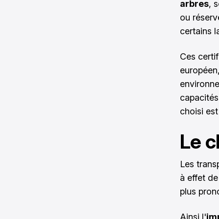
arbres
, 
ou réserv
certains l
Ces certi
européen,
environne
capacités
choisi es
Le c
Les trans
à effet de
plus pron
Ainsi l'
im