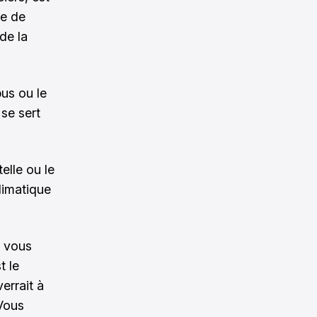
de de
de la
us ou le
se sert
elle ou le
limatique
, vous
t le
errait à
 Vous