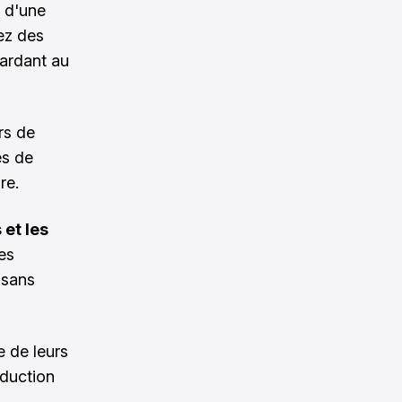
, d'une
ez des
gardant au
rs de
es de
re.
 et les
es
 sans
e de leurs
oduction