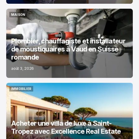
MAISON
MAISON
Plombier, chauffagiste et installateur
de moustiquaires à Vaud en Suisse
romande
août 3, 2026
IMMOBILIER
IMMOBILIER
Acheter une villa de luxe à Saint-
Tropez avec Excellence Real Estate