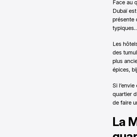
Face au qu
Dubaï es
présente d
typiques
Les hôtel
des tumul
plus anci
épices, bi
Si l’envie
quartier d
de faire 
La M
quar