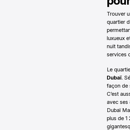
pour
Trouver 
quartier 
permettant
luxueux e
nuit tand
services 
Le quart
Dubaï
. S
façon de 
C’est aus
avec ses 
Dubaï Mal
plus de 1
gigantesq