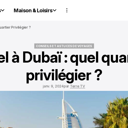
s
Maison & Loisirs
artier Privilégier ?
CONSEILS ET ASTUCES DE VOYAGES
l à Dubaï : quel qua
CONSEILS ET ASTUCES DE VOYAGES
privilégier ?
janv. 9, 2024
par
Terre TV