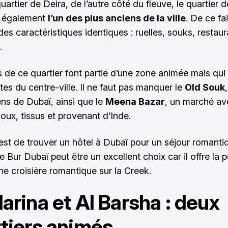
artier de Deira, de l’autre côté du fleuve, le quartier 
t également
l’un des plus anciens de la ville
. De ce fait
es caractéristiques identiques : ruelles, souks, restaur
…
s de ce quartier font partie d’une zone animée mais qui 
tes du centre-ville. Il ne faut pas manquer le
Old Souk
ens de Dubaï, ainsi que le
Meena Bazar
, un marché av
joux, tissus et provenant d’Inde.
 est de trouver un hôtel à Dubaï pour un séjour romantiq
e Bur Dubaï peut être un excellent choix car il offre la p
une croisière romantique sur la Creek.
arina et Al Barsha : deux
tiers animés