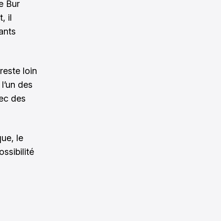
de Bur
, il
ants
reste loin
, l’un des
ec des
ue, le
ossibilité