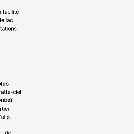
facilité
le lac
stations
plus
ratte-ciel
Dubaï
tier
ulip.
er de