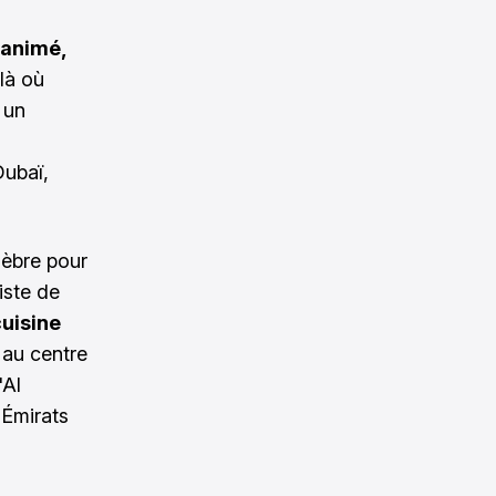
 animé,
 là où
 un
Dubaï,
élèbre pour
iste de
cuisine
 au centre
'Al
Émirats