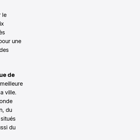
 le
ix
ès
 pour une
 des
que de
 meilleure
 ville.
monde
n, du
situés
ussi du