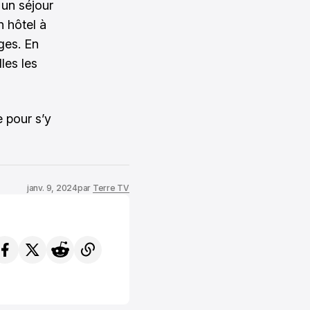
r un séjour
n hôtel à
ges. En
les les
e pour s’y
janv. 9, 2024
par
Terre TV