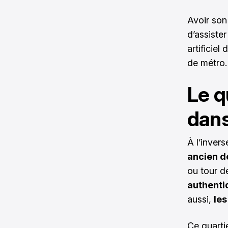
Avoir son 
d’assister
artificiel
de métro.
Le q
dans
À l’inver
ancien de
ou tour d
authentiq
aussi,
les
Ce quartie