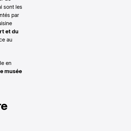
i sont les
entés par
uisine
rt et du
âce au
le en
le musée
re