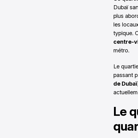
Dubaï san
plus abord
les locaux
typique. 
centre-vi
métro.
Le quartie
passant pa
de Dubaï
actuelleme
Le q
quar