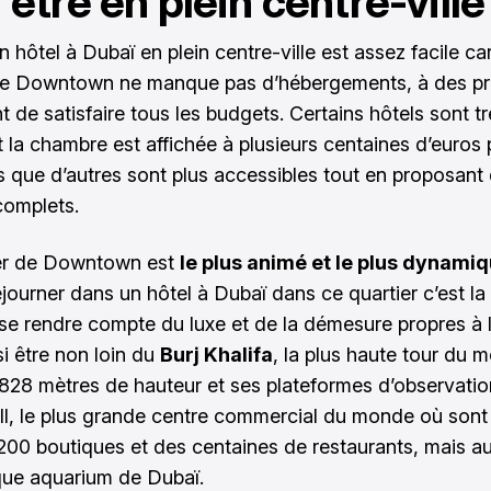
 être en plein centre-ville
un
hôtel à Dubaï
en plein centre-ville est assez facile car
de Downtown ne manque pas d’hébergements, à des pr
 de satisfaire tous les budgets. Certains hôtels sont tr
t la chambre est affichée à plusieurs centaines d’euros
is que d’autres sont plus accessibles tout en proposant
complets.
ier de Downtown est
le plus animé et le plus dynami
éjourner dans un hôtel à Dubaï dans ce quartier c’est la
se rendre compte du luxe et de la démesure propres à la
si être non loin du
Burj Khalifa
, la plus haute tour du 
828 mètres de hauteur et ses plateformes d’observatio
l, le plus grande centre commercial du monde où sont 
 200 boutiques et des centaines de restaurants, mais a
ue aquarium de Dubaï.