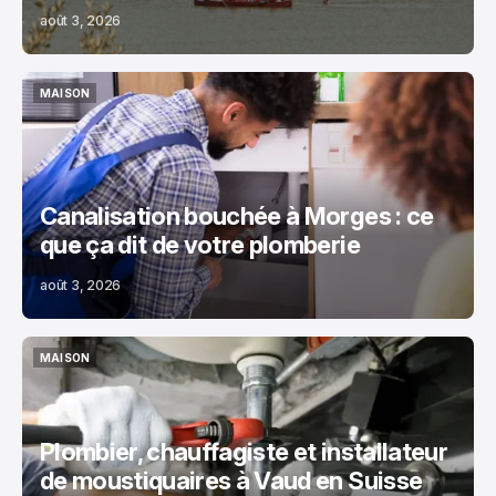
août 3, 2026
MAISON
MAISON
Canalisation bouchée à Morges : ce
que ça dit de votre plomberie
août 3, 2026
MAISON
MAISON
Plombier, chauffagiste et installateur
de moustiquaires à Vaud en Suisse