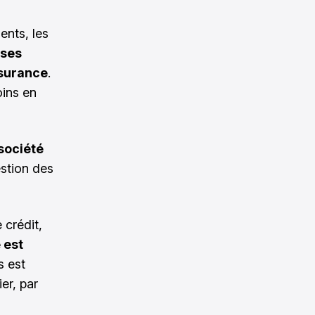
ents, les
 ses
ssurance
.
oins en
société
estion des
 crédit,
e est
s est
er, par