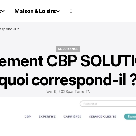
s
Maison & Loisirs
spond-Il ?
ASSURANCE
vement CBP SOLUTI
ASSURANCE
quoi correspond-il 
févr. 9, 2023
par
Terre TV