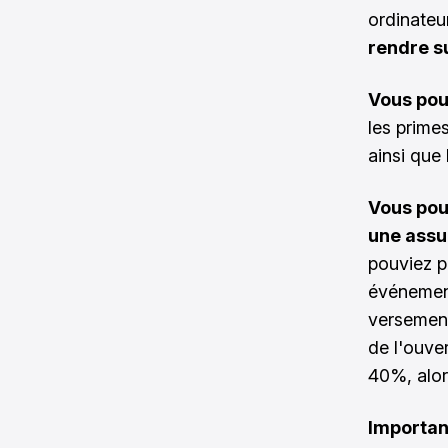
ordinateu
rendre s
Vous pou
les prime
ainsi que 
Vous pou
une assu
pouviez p
événemen
versement
de l'ouve
40%, alor
Important