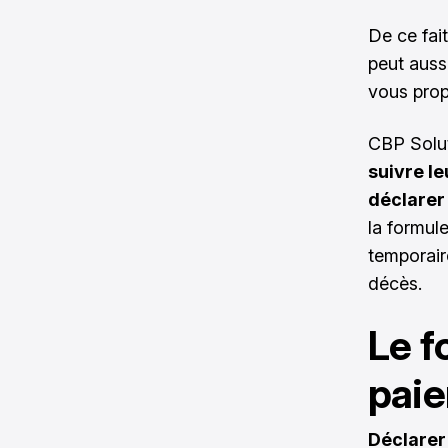
De ce fai
peut auss
vous prop
CBP Solu
suivre le
déclarer 
la formul
temporair
décès.
Le f
pai
Déclarer 