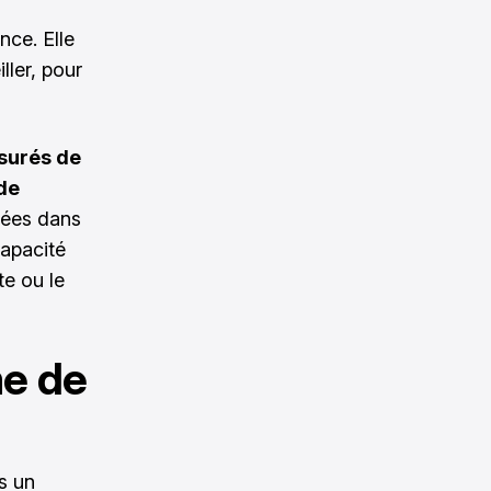
nce. Elle
iller, pour
ssurés de
 de
sées dans
capacité
te ou le
me de
s un