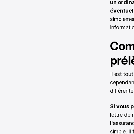
un ordin
éventuel 
simplemen
informat
Com
pré
Il est tou
cependa
différente
Si vous 
lettre de 
l'assuranc
simple. Il