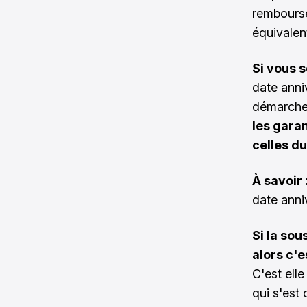
rembourse
équivalen
Si vous 
date anni
démarches
les gara
celles d
À savoir 
date anni
Si la sou
alors c'e
C'est elle
qui s'est 