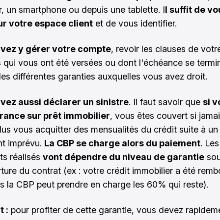
r, un smartphone ou depuis une tablette. I
l suffit de v
ur votre espace client
et de vous identifier.
vez y gérer votre compte
, revoir les clauses de votr
s qui vous ont été versées ou dont l'échéance se termi
les différentes garanties auxquelles vous avez droit.
vez aussi déclarer un sinistre
. Il faut savoir que
si 
rance sur prêt immobilier
, vous êtes couvert si jama
lus vous acquitter des mensualités du crédit suite à un
t imprévu.
La CBP se charge alors du paiement
. Les
s réalisés
vont dépendre du niveau de garantie
sou
rture du contrat (ex : votre crédit immobilier a été rem
s la CBP peut prendre en charge les 60% qui reste).
 :
pour profiter de cette garantie, vous devez rapidem