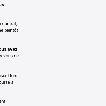
ous
e contrat,
ne bientôt
vous avez
is vous ne
scrit lors
boursé à
ent