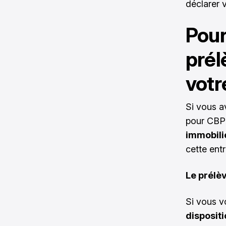
déclarer v
Pour
prél
votr
Si vous a
pour CBP 
immobili
cette entr
Le prélèv
Si vous v
disposit