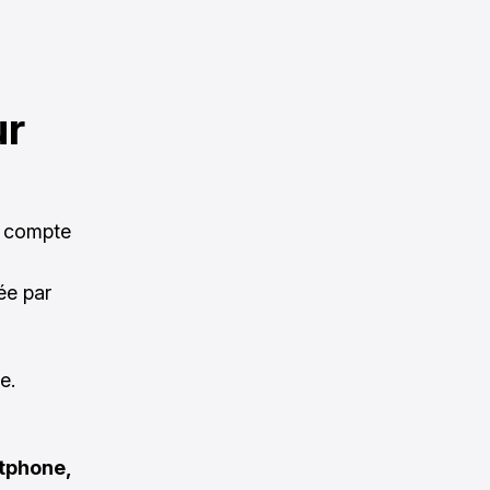
ur
e compte
ée par
e.
rtphone,