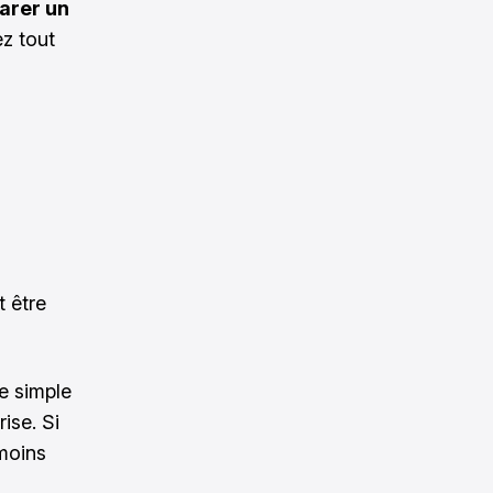
arer un
z tout
 être
ne simple
rise. Si
 moins