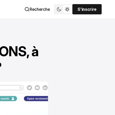
Recherche
S’inscrire
S’inscrire
ONS, à
?