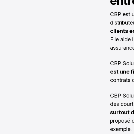
entr
CBP est u
distribute
clients 
Elle aide 
assurance
CBP Solut
est une f
contrats 
CBP Solut
des court
surtout 
proposé d
exemple.