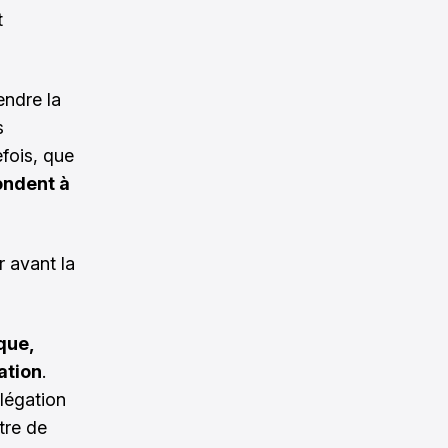
t
endre la
s
efois, que
ondent à
 avant la
que,
iation
.
élégation
tre de