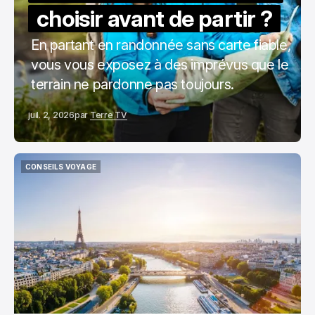
choisir avant de partir ?
En partant en randonnée sans carte fiable,
vous vous exposez à des imprévus que le
terrain ne pardonne pas toujours.
juil. 2, 2026
par
Terre TV
CONSEILS VOYAGE
CONSEILS VOYAGE