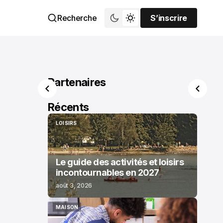
Recherche
S’inscrire
S’inscrire
Partenaires
Récents
LOISIRS
LOISIRS
Le guide des activités et loisirs
incontournables en 2027
août 3, 2026
MAISON
MAISON