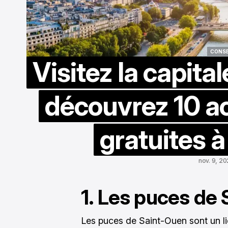
CONSE
Visitez la capital
CONSE
découvrez 10 ac
gratuites à 
nov. 9, 2
1. Les puces de
Les puces de Saint-Ouen sont un li