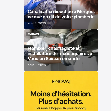
Canalisation bouchée à Morges :
ce que ça dit de votre plomberie
août 3, 2026
MAISON
MAISON
Plombier, chauffagiste et
installateur de moustiquaires à
Vaud en Suisse romande
août 3, 2026