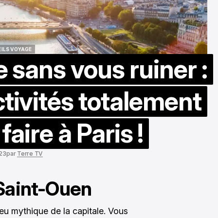
ILS VOYAGE
e sans vous ruiner :
ILS VOYAGE
tivités totalement
faire à Paris !
023
par
Terre TV
 Saint-Ouen
eu mythique de la capitale. Vous