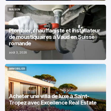
MAISON
MAISON
Plombier, chauffagiste et installateur
de moustiquaires à Vaud en Suisse
romande
août 3, 2026
IMMOBILIER
IMMOBILIER
Acheter une villa de luxe à Saint-
Tropez avec Excellence Real Estate