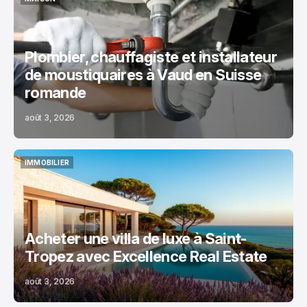
MAISON
Plombier, chauffagiste et installateur
de moustiquaires à Vaud en Suisse
romande
août 3, 2026
IMMOBILIER
IMMOBILIER
Acheter une villa de luxe à Saint-
Tropez avec Excellence Real Estate
août 3, 2026