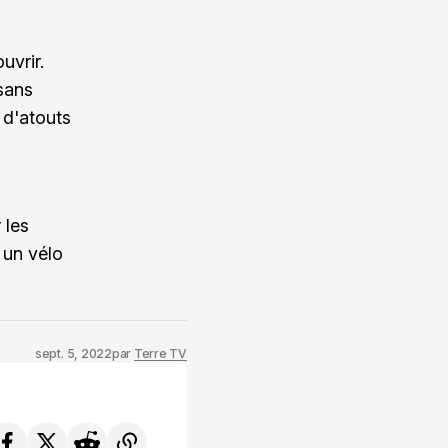
uvrir.
 sans
 d'atouts
 les
 un vélo
sept. 5, 2022
par
Terre TV