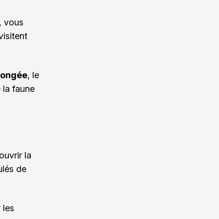
r, vous
isitent
plongée
, le
 la faune
uvrir la
ulés de
 les