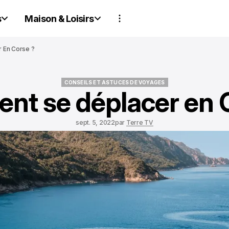
s
Maison & Loisirs
 En Corse ?
CONSEILS ET ASTUCES DE VOYAGES
t se déplacer en 
CONSEILS ET ASTUCES DE VOYAGES
sept. 5, 2022
par
Terre TV