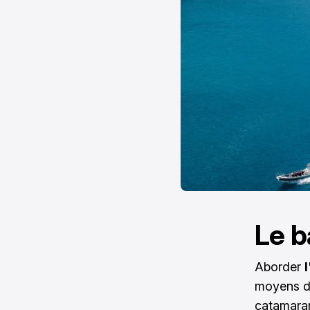
Le b
Aborder
moyens de
catamara