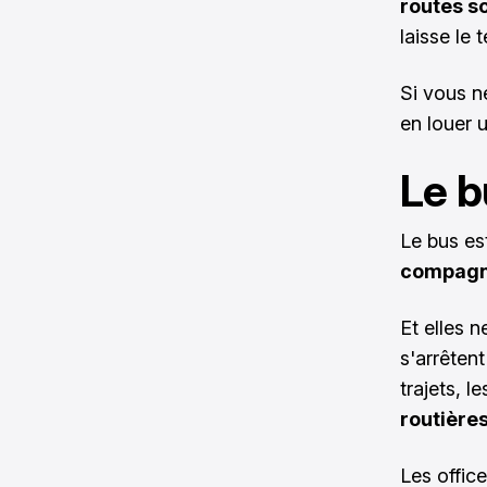
routes s
laisse le 
Si vous n
en louer u
Le b
Le bus es
compagn
Et elles n
s'arrêtent
trajets, l
routières
Les offic