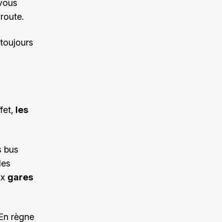
 vous
 route.
toujours
fet,
les
s bus
les
ux
gares
 En règne