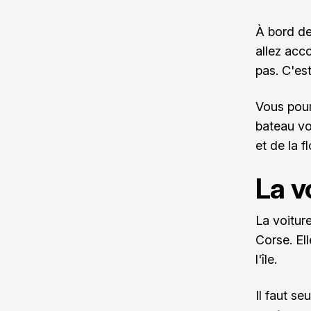
À bord d
allez acc
pas. C'es
Vous pour
bateau vo
et de la 
La v
La voitur
Corse. Ell
l'île.
Il faut se