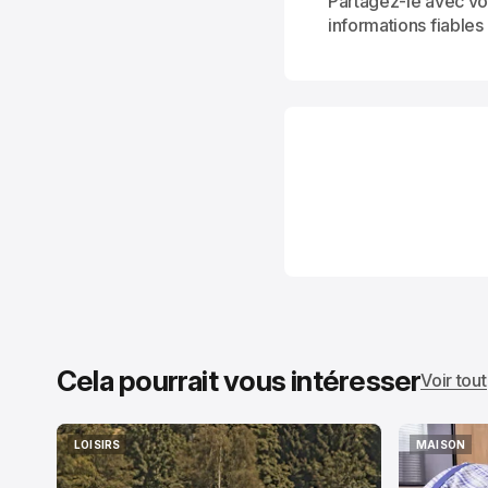
Partagez-le avec vo
informations fiables
Cela pourrait vous intéresser
Voir tout
LOISIRS
MAISON
LOISIRS
MAISON