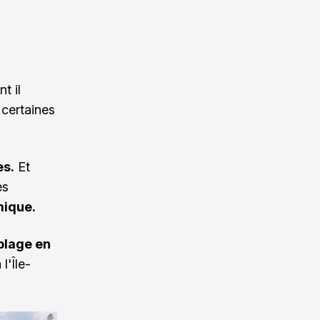
nt il
 certaines
s.
Et
ès
ique.
plage en
l'Île-