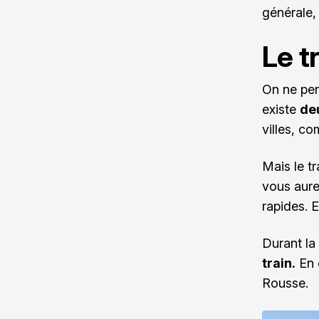
générale, 
Le t
On ne pen
existe
deu
villes, 
Mais le t
vous aure
rapides. E
Durant l
train.
En e
Rousse.