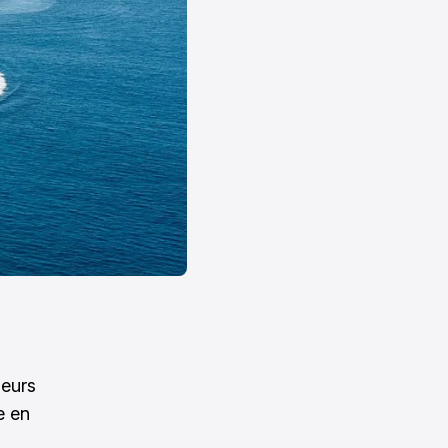
leurs
e en