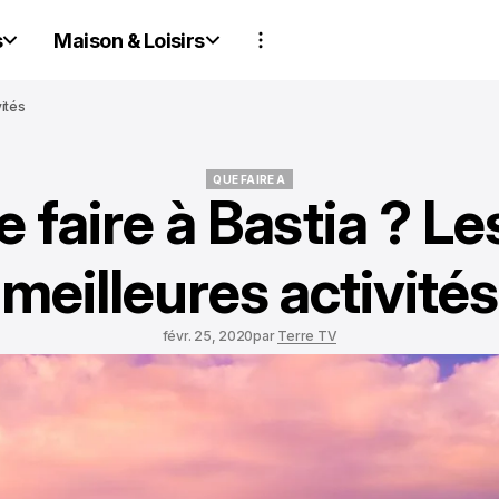
s
Maison & Loisirs
vités
QUE FAIRE A
 faire à Bastia ? Le
QUE FAIRE A
meilleures activités
févr. 25, 2020
par
Terre TV