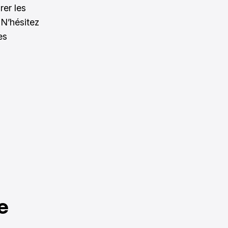
er les
 N’hésitez
es
e