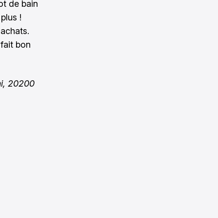
ot de bain
plus !
 achats.
 fait bon
hi, 20200