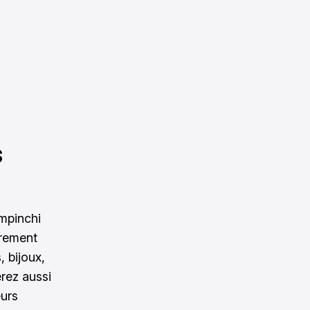
s
ampinchi
èrement
 bijoux,
erez aussi
eurs