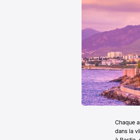
Chaque an
dans la v
à Bastia,