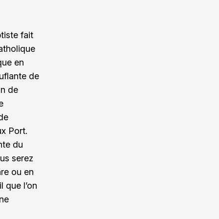
iste fait
catholique
ique en
uflante de
in de
e
de
ux Port.
nte du
ous serez
re ou en
l que l’on
 ne