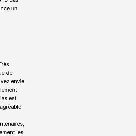
vance un
Très
ue de
avez envie
plement
las est
 agréable
ntenaires,
nement les