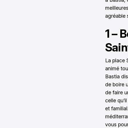
meilleure
agréable s
1 – 
Sain
La place S
animé tou
Bastia di
de boire 
de faire 
celle qu’i
et familia
méditerra
vous pour