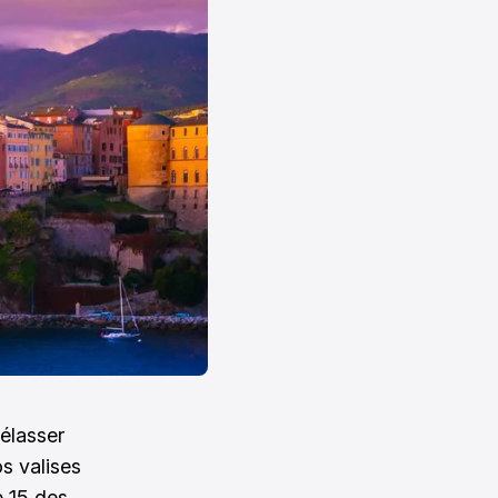
élasser
os valises
p 15 des