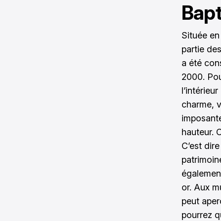
Bapt
Située en 
partie des
a été con
2000. Pou
l’intérie
charme, v
imposante
hauteur. C
C’est dire
patrimoin
également
or. Aux m
peut aper
pourrez qu