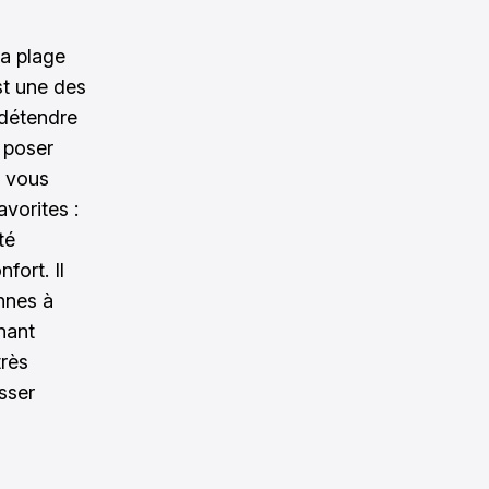
la plage
est une des
 détendre
y poser
, vous
vorites :
té
fort. Il
nnes à
nant
très
sser