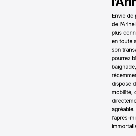
l’Ari
Envie de p
de l’Arine
plus conn
en toute s
son trans
pourrez b
baignade,
récemment
dispose d
mobilité,
directemen
agréable.
l’après-mi
immortali