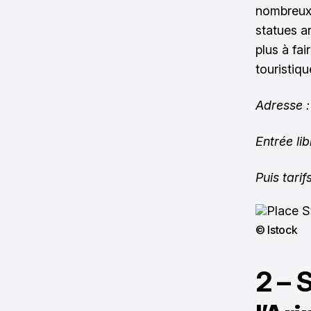
nombreux 
statues a
plus à fai
touristiqu
Adresse :
Entrée lib
Puis tari
© Istock
2 – 