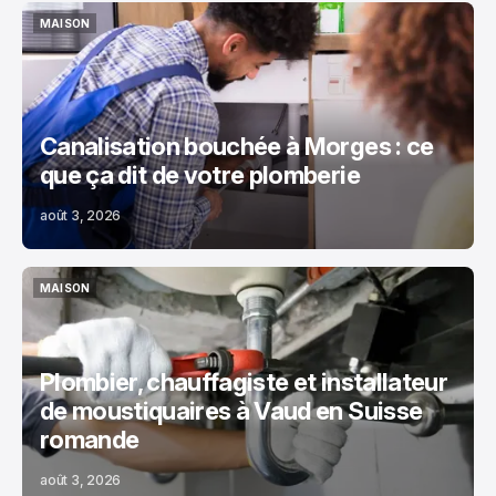
MAISON
MAISON
Canalisation bouchée à Morges : ce
que ça dit de votre plomberie
août 3, 2026
MAISON
MAISON
Plombier, chauffagiste et installateur
de moustiquaires à Vaud en Suisse
romande
août 3, 2026