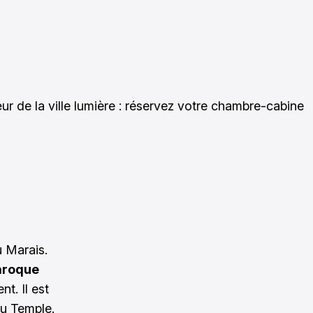
 de la ville lumière :
réservez votre chambre-cabine
u Marais
.
aroque
t. Il est
du Temple.