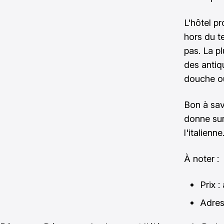
L'hôtel p
hors du t
pas. La p
des antiqu
douche ou 
Bon à sav
donne sur
l'italienne
À noter :
Prix :
Adres