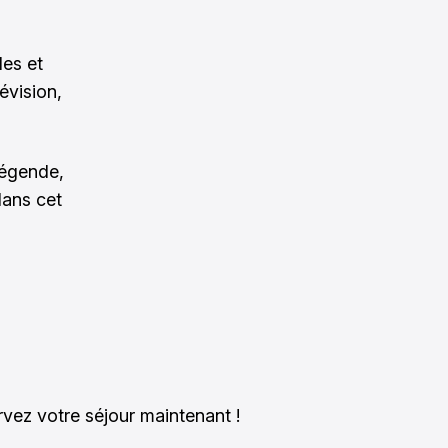
des et
évision,
légende,
dans cet
rvez votre séjour maintenant !