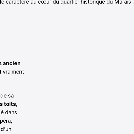
e caractère au cœur du quartier historique du Marais :
s ancien
d vraiment
 de sa
 toits
,
tué dans
Opéra,
 d'un