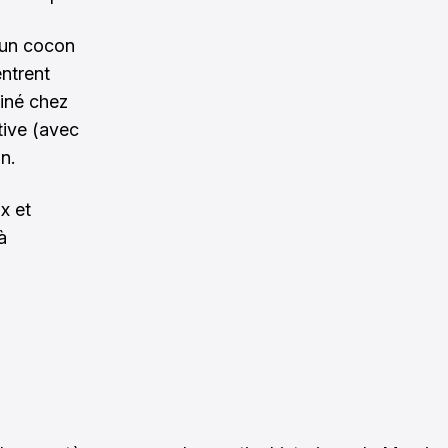
 un cocon
entrent
iné chez
ative (avec
n.
x et
à