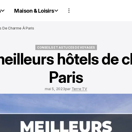
s
Maison & Loisirs
ls De Charme À Paris
CONSEILS ET ASTUCES DE VOYAGES
meilleurs hôtels de 
CONSEILS ET ASTUCES DE VOYAGES
Paris
mai 5, 2023
par
Terre TV