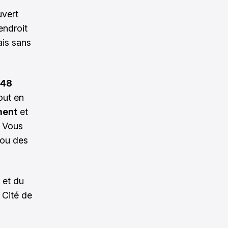
uvert
endroit
ais sans
48
out en
ment
et
. Vous
 ou des
 et du
 Cité de