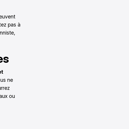
peuvent
tez pas à
nniste,
es
et
ous ne
urrez
iaux ou