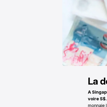
La d
A Singapo
voire S$.
monnaie l