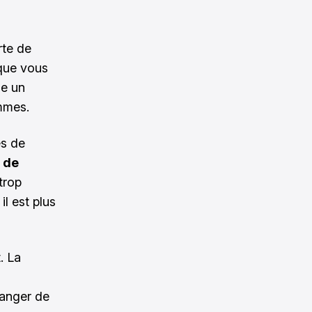
rte de
 que vous
me un
ommes.
ès de
 de
trop
l est plus
. La
hanger de