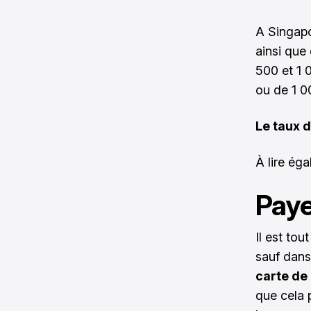
A Singapo
ainsi que 
500 et 1 0
ou de 1 
Le taux 
À lire ég
Paye
Il est tou
sauf dans
carte de
que cela 