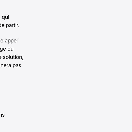
 qui
e partir.
e appel
nge ou
 solution,
nnera pas
ns