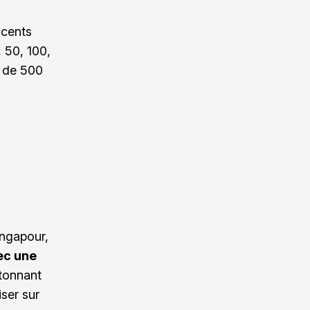
 cents
, 50, 100,
s de 500
ingapour,
ec une
étonnant
ser sur