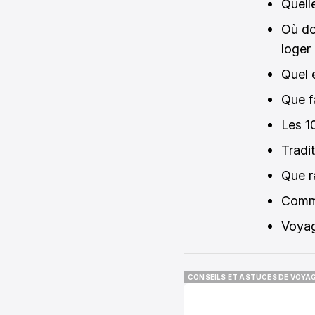
Quell
Où do
loger
Quel 
Que f
Les 1
Tradi
Que r
Comme
Voyag
CONSEILS ET ASTUCES DE VOYA
CONSEILS ET ASTUCES DE VOYA