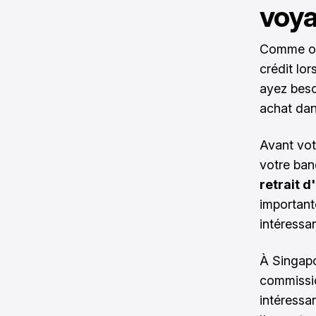
voya
Comme on 
crédit lor
ayez beso
achat dan
Avant vot
votre ba
retrait 
important
intéressa
À Singapo
commissio
intéressa