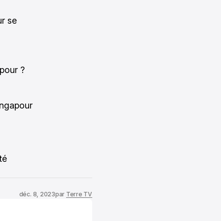
ur se
apour ?
ingapour
té
déc. 8, 2023
par
Terre TV