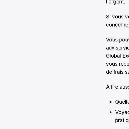
l'argent.
Si vous vo
concerne l
Vous pouv
aux servi
Global Ex
vous rece
de frais 
À lire auss
Quell
Voyag
prati