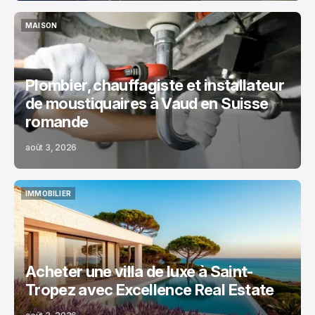
MAISON
MAISON
Plombier, chauffagiste et installateur
de moustiquaires à Vaud en Suisse
romande
août 3, 2026
IMMOBILIER
IMMOBILIER
Acheter une villa de luxe à Saint-
Tropez avec Excellence Real Estate