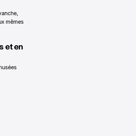
evanche,
 aux mêmes
s et en
 musées