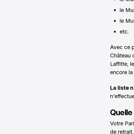
le Mu
le Mu
etc.
Avec ce p
Château d
Laffitte,
encore la
La liste 
n'effectu
Quelle 
Votre Par
de retrait