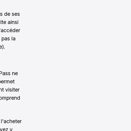
us de ses
te ainsi
d'accéder
 pas la
e).
 Pass ne
 permet
t visiter
 comprend
e l'acheter
evez y