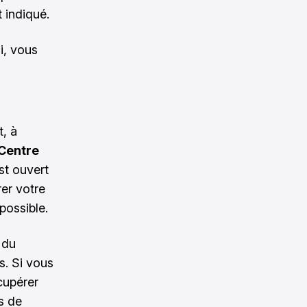
 indiqué.
i, vous
, à
Centre
est ouvert
rer votre
possible.
 du
s. Si vous
cupérer
s de