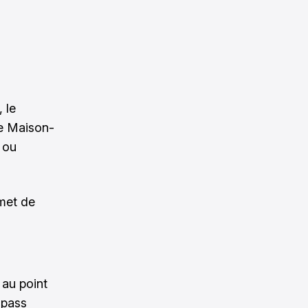
 le
de Maison-
 ou
met de
 au point
e pass