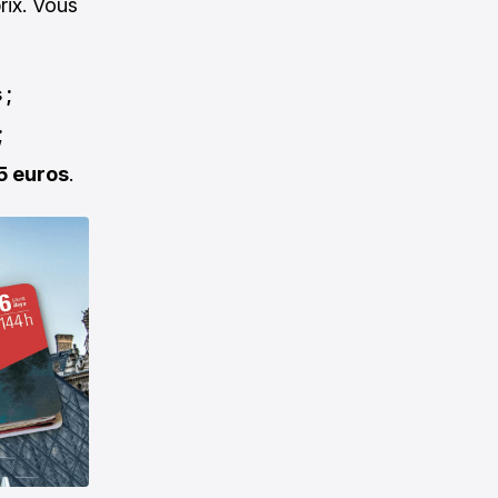
rix. Vous
 ;
;
5 euros
.