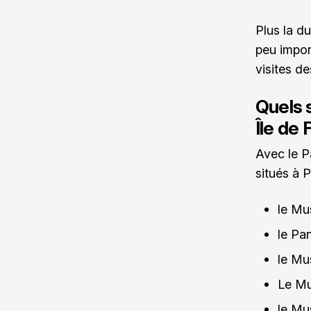
Plus la du
peu impor
visites d
Quels s
Île de 
Avec le P
situés à 
le Mu
le Pa
le Mu
Le Mu
le Mu