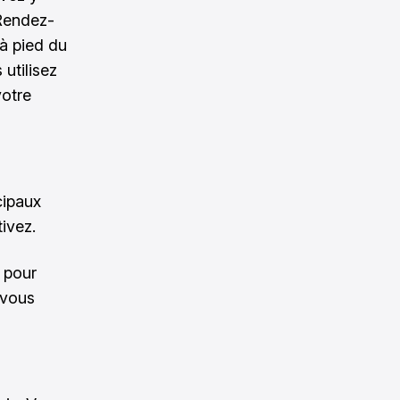
 Rendez-
 à pied du
utilisez
votre
cipaux
ivez.
pour
 vous