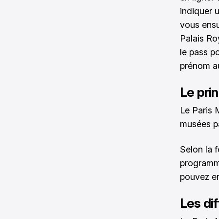
indiquer u
vous ensu
Palais Ro
le pass p
prénom a
Le pri
Le
Paris
musées par
Selon la 
programme
pouvez en
Les dif