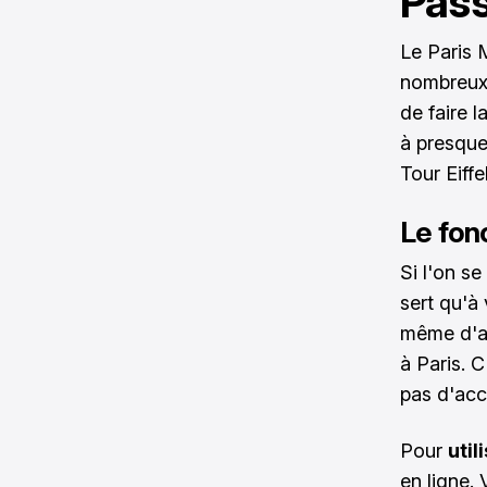
Pass
Le
Paris
nombreux 
de faire 
à presque
Tour Eiffe
Le fon
Si l'on s
sert qu'à 
même d'ac
à Paris. C
pas d'acc
Pour
util
en ligne.