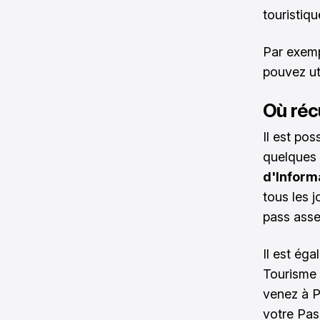
touristiqu
Par exemp
pouvez ut
Où réc
Il est po
quelques 
d'Inform
tous les j
pass assez
Il est éga
Tourisme 
venez à P
votre Pas