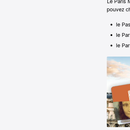
Le
Paris
pouvez cho
le Pa
le Par
le Pa