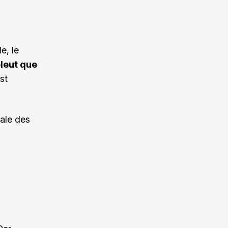
e, le
pleut que
st
tale des