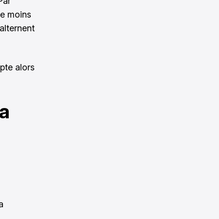
Par
e moins
alternent
pte alors
la
a