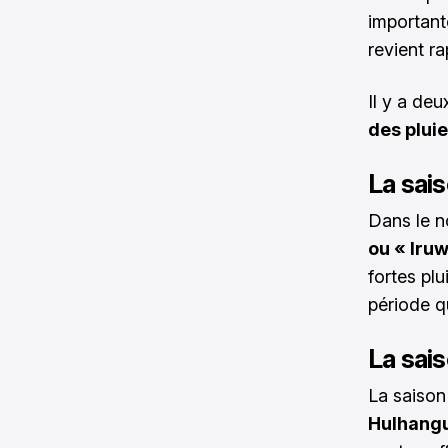
important
revient r
Il y a de
des pluie
La sai
Dans le n
ou « Iruw
fortes plu
période qu
La sai
La saison
Hulhang