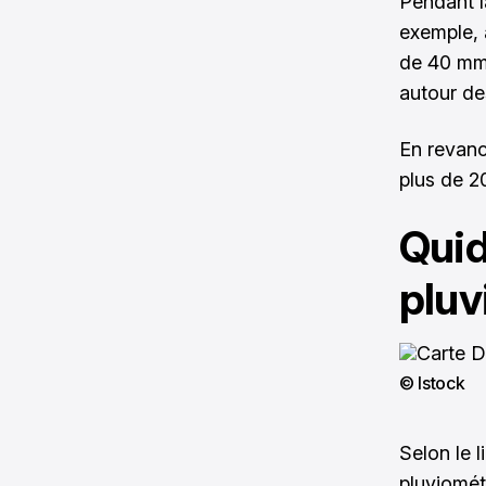
Pendant la
exemple,
de 40 mm 
autour des
En revanc
plus de 2
Quid
pluv
© Istock
Selon le 
pluviomét