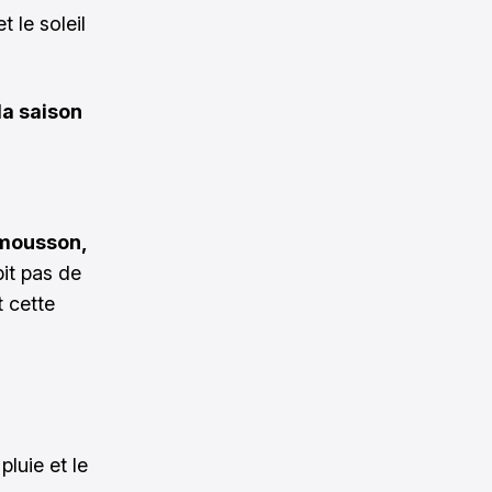
 le soleil
la saison
mousson,
bit pas de
t cette
pluie et le