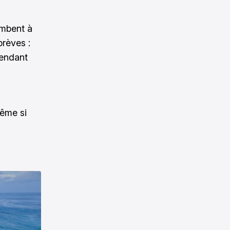
ombent à
brèves :
pendant
même si