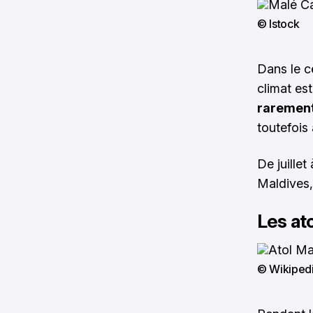
© Istock
Dans le c
climat es
rarement 
toutefois
De juillet
Maldives,
Les ato
© Wikiped