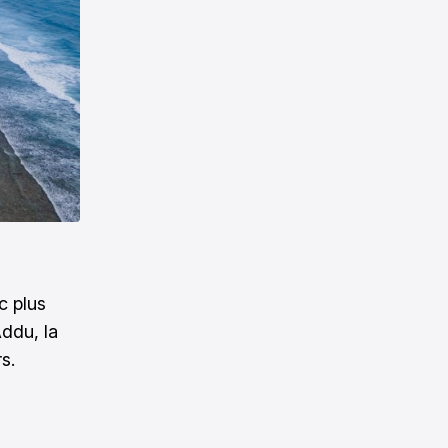
c plus
Addu, la
s.