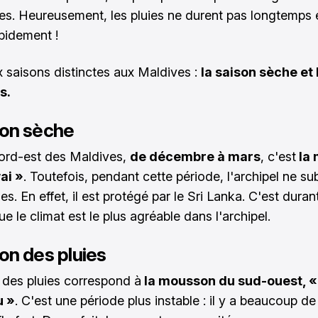
es. Heureusement, les pluies ne durent pas longtemps et
apidement !
ux saisons distinctes aux Maldives :
la saison sèche et 
s.
son sèche
ord-est des Maldives,
de décembre à mars
, c'est
la 
ai »
. Toutefois, pendant cette période, l'archipel ne su
ies. En effet, il est protégé par le Sri Lanka. C'est duran
e le climat est le plus agréable dans l'archipel.
son des pluies
 des pluies correspond à
la mousson du sud-ouest, «
u »
. C'est une période plus instable : il y a beaucoup de 