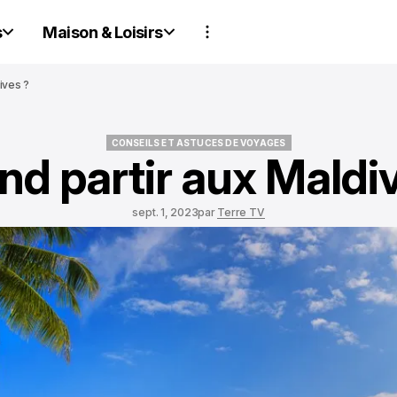
s
Maison & Loisirs
ives ?
CONSEILS ET ASTUCES DE VOYAGES
d partir aux Maldi
CONSEILS ET ASTUCES DE VOYAGES
sept. 1, 2023
par
Terre TV