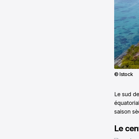
© Istock
Le sud de 
équatoria
saison sè
Le cent