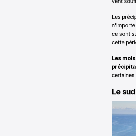
vent souff
Les préci
n'importe
ce sont s
cette pér
Les mois 
précipita
certaines
Le sud