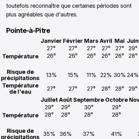
toutefois reconnaître que certaines périodes sont
plus agréables que d'autres.
Pointe-à-Pitre
Janvier
Février
Mars
Avril
Mai
Juin
27°
27°
27°
27°
27°
29°
26°
26°
26°
26°
26°
28°
Température
Risque de
13%
15%
11%
22%
30%
24%
précipitations
Température
27°
27°
27°
28°
28°
29°
de l'eau
Juillet
Août
Septembre
Octobre
No
29°
29°
30°
29°
28°
28°
28°
28°
Température
Risque de
35%
36%
37%
41%
précipitations