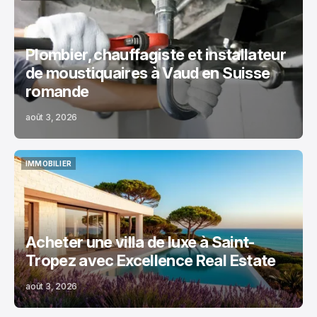
MAISON
Plombier, chauffagiste et installateur
de moustiquaires à Vaud en Suisse
romande
août 3, 2026
IMMOBILIER
IMMOBILIER
Acheter une villa de luxe à Saint-
Tropez avec Excellence Real Estate
août 3, 2026