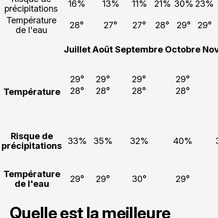
16%
13%
11%
21%
30%
23%
précipitations
Température
28°
27°
27°
28°
29°
29°
de l'eau
Juillet
Août
Septembre
Octobre
No
29°
29°
29°
29°
28°
28°
28°
28°
Température
Risque de
33%
35%
32%
40%
précipitations
Température
29°
29°
30°
29°
de l'eau
Quelle est la meilleure