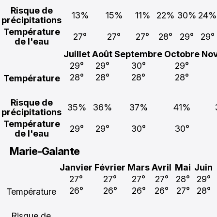
Risque de
13%
15%
11%
22%
30%
24%
précipitations
Température
27°
27°
27°
28°
29°
29°
de l'eau
Juillet
Août
Septembre
Octobre
No
29°
29°
30°
29°
28°
28°
28°
28°
Température
Risque de
35%
36%
37%
41%
précipitations
Température
29°
29°
30°
30°
de l'eau
Marie-Galante
Janvier
Février
Mars
Avril
Mai
Juin
27°
27°
27°
27°
28°
29°
26°
26°
26°
26°
27°
28°
Température
Risque de