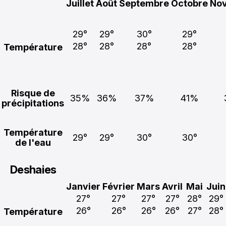
Juillet
Août
Septembre
Octobre
No
29°
29°
30°
29°
28°
28°
28°
28°
Température
Risque de
35%
36%
37%
41%
précipitations
Température
29°
29°
30°
30°
de l'eau
Deshaies
Janvier
Février
Mars
Avril
Mai
Juin
27°
27°
27°
27°
28°
29°
26°
26°
26°
26°
27°
28°
Température