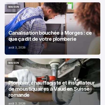
MAISON
MAISON
Canalisation bouchée à Morges : ce
que ça dit de votre plomberie
août 3, 2026
MAISON
MAISON
Plombier, chauffagiste et installateur
de moustiquaires à Vaud en Suisse
romande
août 3, 2026