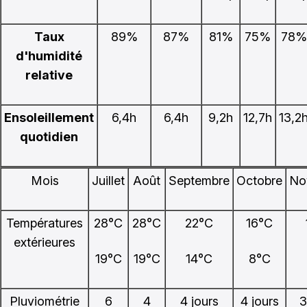
Taux
89%
87%
81%
75%
78%
d'humidité
relative
Ensoleillement
6,4h
6,4h
9,2h
12,7h
13,2
quotidien
Mois
Juillet
Août
Septembre
Octobre
No
Températures
28°C
28°C
22°C
16°C
extérieures
19°C
19°C
14°C
8°C
Pluviométrie
6
4
4 jours
4 jours
3