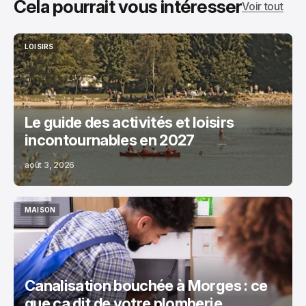
Cela pourrait vous intéresser
Voir tout
LOISIRS
LOISIRS
Le guide des activités et loisirs
incontournables en 2027
août 3, 2026
MAISON
MAISON
Canalisation bouchée à Morges : ce
que ça dit de votre plomberie