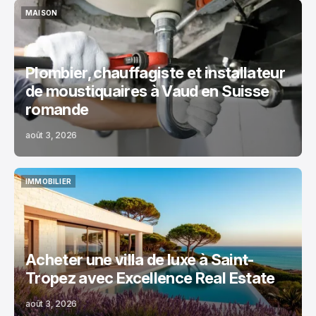
MAISON
MAISON
Plombier, chauffagiste et installateur
de moustiquaires à Vaud en Suisse
romande
août 3, 2026
IMMOBILIER
IMMOBILIER
Acheter une villa de luxe à Saint-
Tropez avec Excellence Real Estate
août 3, 2026