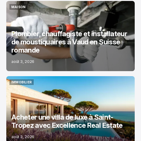
MAISON
MAISON
Plombier, chauffagiste et installateur
de moustiquaires à Vaud en Suisse
romande
août 3, 2026
IMMOBILIER
IMMOBILIER
Acheter une villa de luxe à Saint-
Tropez avec Excellence Real Estate
août 3, 2026