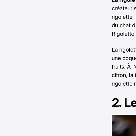
créateur s
rigolette.
du chat d
Rigoletto 
La rigole
une coque
fruits. À 
citron, la
rigolette
2. L