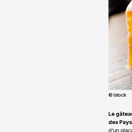
© Istock
Le gâtea
des Pays 
d'un glaç