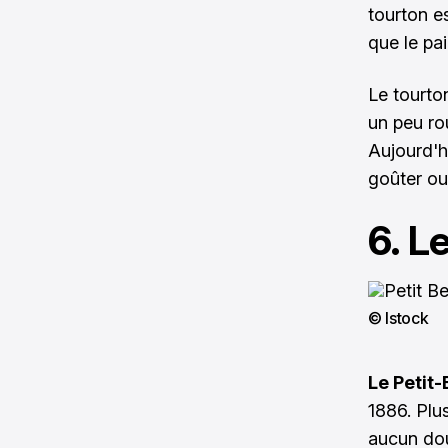
tourton e
que le pa
Le tourto
un peu ro
Aujourd'h
goûter ou 
6. L
© Istock
Le Petit
1886. Plu
aucun do