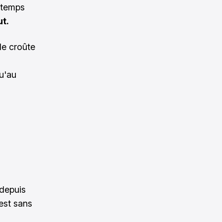
 temps
ut.
le croûte
qu'au
 depuis
est sans