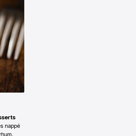
sserts
es nappé
 rhum.