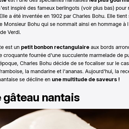
'est inspiré des fameux berlingots (voir plus bas) pour r
 Elle a été inventée en 1902 par Charles Bohu. Elle tien
e Monsieur Bohu qui se nommait ainsi en hommage à l
de Verdi.
tte est un
petit bonbon rectangulaire
aux bords arron
 croquante fourrée d'une succulente marmelade de p
l'époque, Charles Bohu décide de se focaliser sur le cass
 framboise, la mandarine et l'ananas. Aujourd'hui, la rec
 nantaise se décline en
une multitude de saveurs !
e gâteau nantais