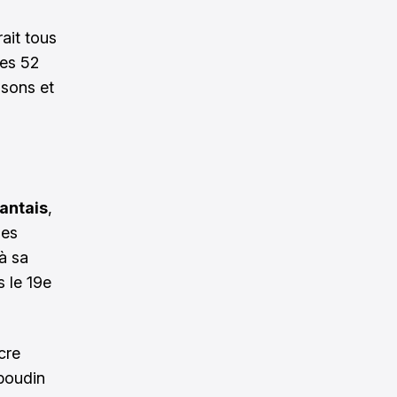
ait tous
les 52
isons et
Nantais
,
des
 à sa
s le 19e
cre
 boudin