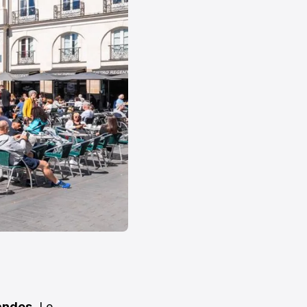
andes.
Le