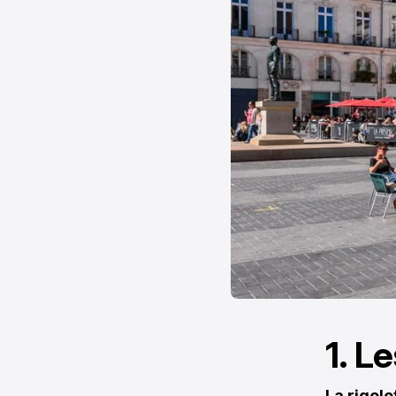
1. L
La rigole