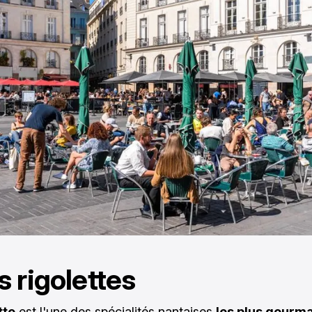
es rigolettes
tte
est l'une des spécialités nantaises
les plus gourm