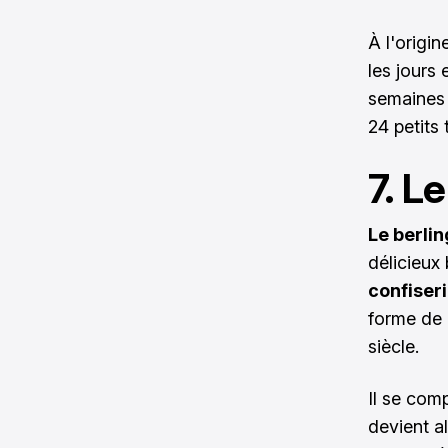
À l'origin
les jours
semaines 
24 petits
7. L
Le berlin
délicieux
confiser
forme de 
siècle.
Il se co
devient a