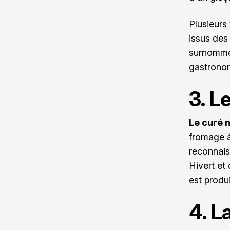
Plusieurs
issus des 
surnommé
gastronom
3. L
Le curé 
fromage à 
reconnaiss
Hivert et 
est produ
4. L