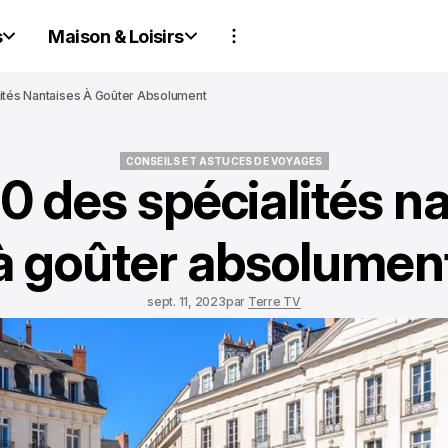
s
Maison & Loisirs
lités Nantaises À Goûter Absolument
CONSEILS ET ASTUCES DE VOYAGES
10 des spécialités n
CONSEILS ET ASTUCES DE VOYAGES
à goûter absolumen
sept. 11, 2023
par
Terre TV