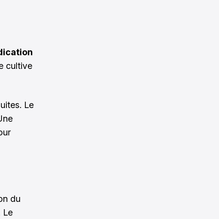
dication
e cultive
uites. Le
 Une
our
ion du
. Le