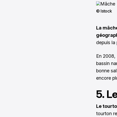
© Istock
La mâche
géograp
depuis la 
En 2008, 
bassin na
bonne sal
encore pl
5. L
Le tourt
tourton r