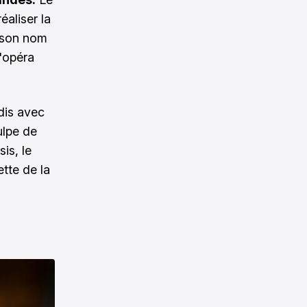
éaliser la
t son nom
'opéra
dis avec
ulpe de
is, le
ette de la