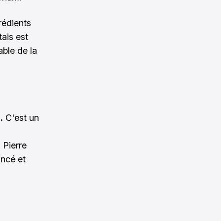
rédients
tais est
able de la
.
C'est un
 Pierre
oncé et