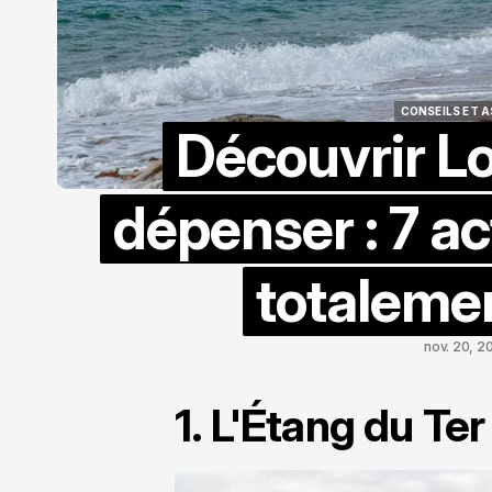
CONSEILS ET 
Découvrir Lo
CONSEILS ET 
dépenser : 7 ac
totalemen
nov. 20, 2
1. L'Étang du Ter