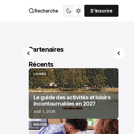
Recherche
S’inscrire
S’inscrire
Partenaires
Récents
LOISIRS
LOISIRS
Le guide des activités et loisirs
incontournables en 2027
août 3, 2026
MAISON
MAISON