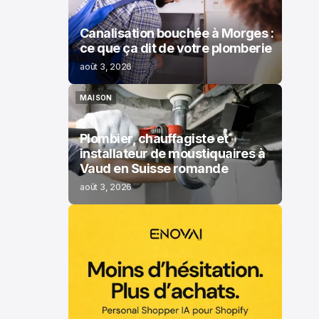
Canalisation bouchée à Morges :
ce que ça dit de votre plomberie
août 3, 2026
MAISON
MAISON
Plombier, chauffagiste et
installateur de moustiquaires à
Vaud en Suisse romande
août 3, 2026