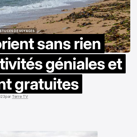
ASTUCES DE VOYAGES
rient sans rien
ASTUCES DE VOYAGES
tivités géniales et
t gratuites
023
par
Terre TV