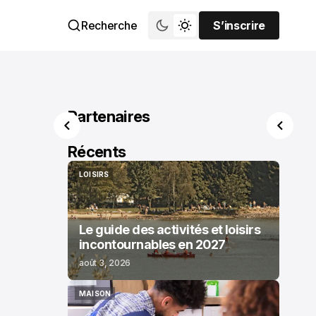
Recherche
S’inscrire
S’inscrire
Partenaires
Récents
LOISIRS
LOISIRS
Le guide des activités et loisirs
incontournables en 2027
août 3, 2026
MAISON
MAISON