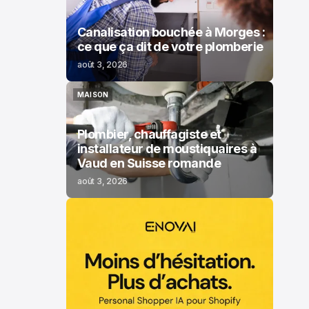
Canalisation bouchée à Morges :
ce que ça dit de votre plomberie
août 3, 2026
MAISON
MAISON
Plombier, chauffagiste et
installateur de moustiquaires à
Vaud en Suisse romande
août 3, 2026