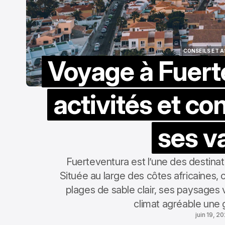
CONSEILS ET 
Voyage à Fuerte
CONSEILS ET 
activités et co
ses v
Fuerteventura est l’une des destina
Située au large des côtes africaines, 
plages de sable clair, ses paysages v
climat agréable une 
juin 19, 2