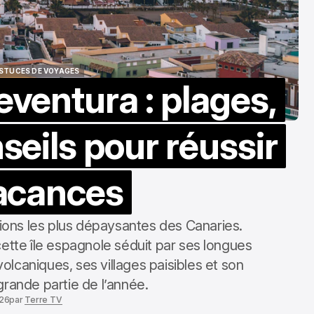
ASTUCES DE VOYAGES
ventura : plages,
ASTUCES DE VOYAGES
nseils pour réussir
acances
tions les plus dépaysantes des Canaries.
cette île espagnole séduit par ses longues
olcaniques, ses villages paisibles et son
grande partie de l’année.
026
par
Terre TV