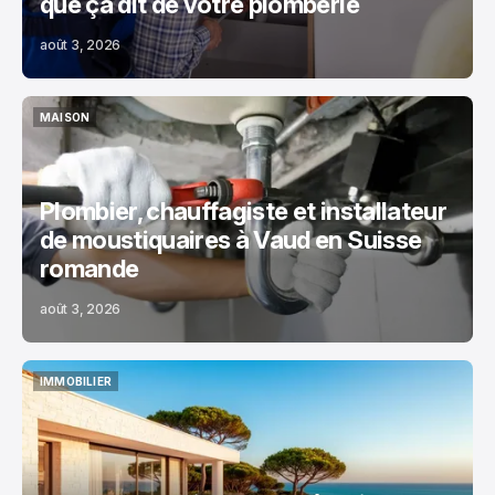
que ça dit de votre plomberie
août 3, 2026
MAISON
MAISON
Plombier, chauffagiste et installateur
de moustiquaires à Vaud en Suisse
romande
août 3, 2026
IMMOBILIER
IMMOBILIER