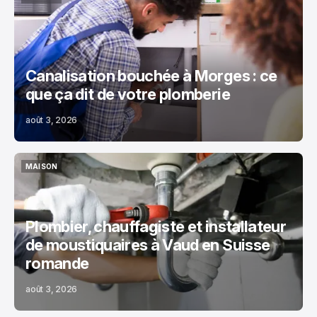
MAISON
Canalisation bouchée à Morges : ce
que ça dit de votre plomberie
août 3, 2026
MAISON
MAISON
Plombier, chauffagiste et installateur
de moustiquaires à Vaud en Suisse
romande
août 3, 2026