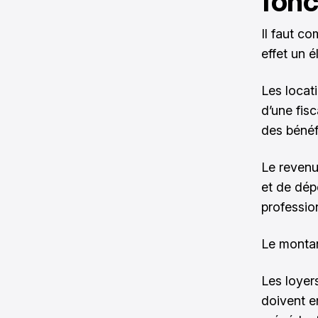
fonc
Il faut c
effet un 
Les locat
d’une fis
des bénéf
Le revenu
et de dép
professio
Le montan
Les loyer
doivent e