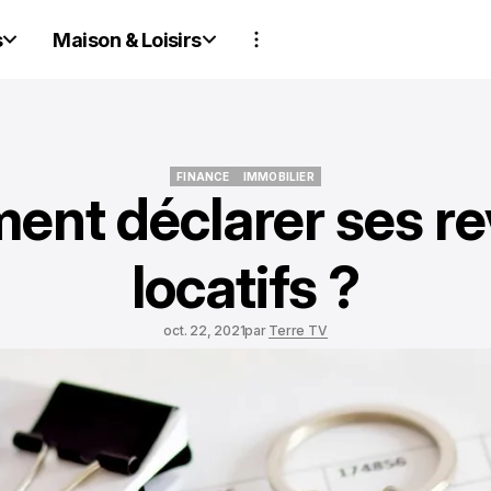
s
Maison & Loisirs
FINANCE
IMMOBILIER
nt déclarer ses r
FINANCE
IMMOBILIER
locatifs ?
oct. 22, 2021
par
Terre TV