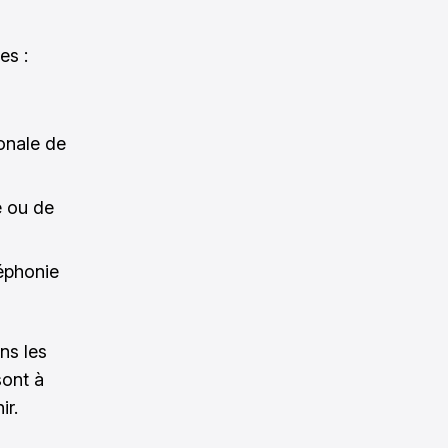
es :
onale de
e ou de
léphonie
ns les
sont à
ir.