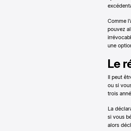
excédentai
Comme l’a
pouvez alo
irrévocab
une optio
Le r
Il peut ê
ou si vou
trois ann
La déclar
si vous bé
alors déc