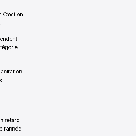
. C’est en
.
pendent
atégorie
abitation
x
n retard
e l’année