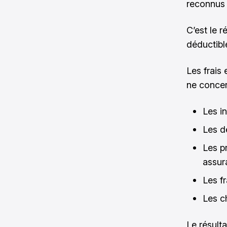
reconnus p
C’est le r
déductibl
Les frais 
ne concer
Les in
Les d
Les p
assur
Les fr
Les c
Le résulta