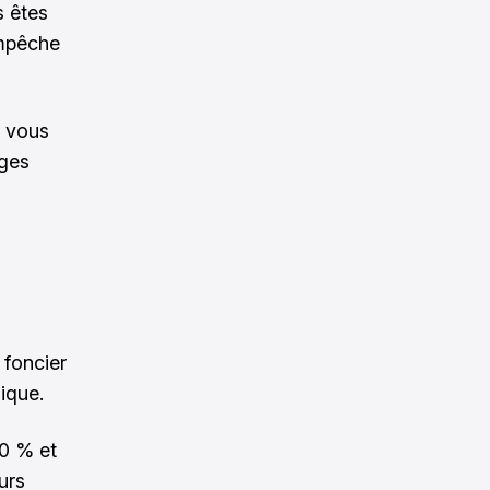
s êtes
empêche
 vous
rges
 foncier
ique.
30 % et
urs