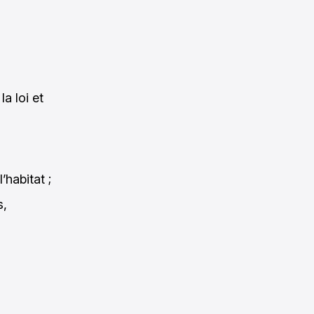
a loi et
habitat ;
s,