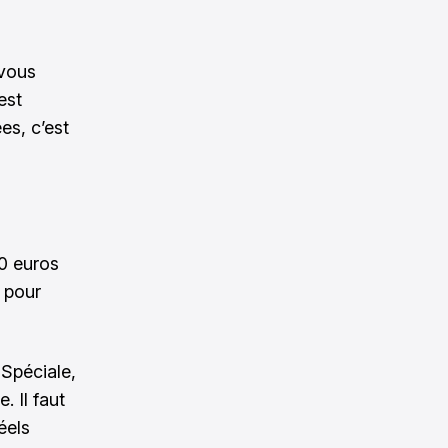
 vous
est
es, c’est
00 euros
l pour
 Spéciale,
. Il faut
éels