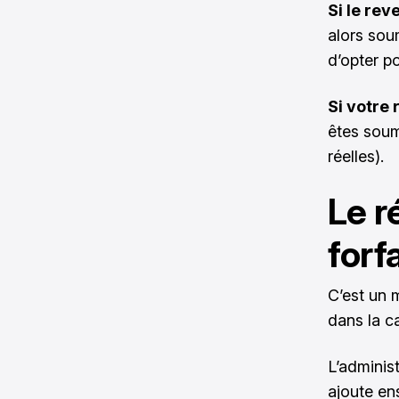
Si le rev
alors sou
d’opter po
Si votre 
êtes soum
réelles).
Le r
forf
C’est un 
dans la c
L’adminis
ajoute en