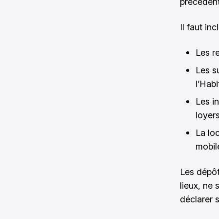
précédent
Il faut in
Les r
Les s
l’Habi
Les i
loyer
La loc
mobi
Les dépôts
lieux, ne
déclarer 