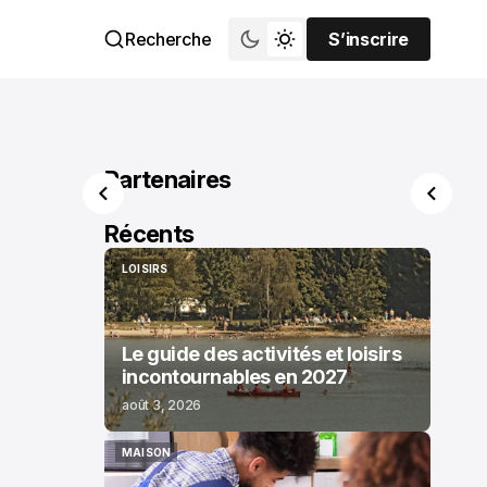
Recherche
S’inscrire
S’inscrire
Partenaires
Récents
LOISIRS
LOISIRS
Le guide des activités et loisirs
incontournables en 2027
août 3, 2026
MAISON
MAISON