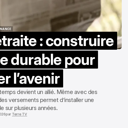
INANCE
raite : construire
INANCE
ie durable pour
er l’avenir
 le temps devient un allié. Même avec des
des versements permet d’installer une
e sur plusieurs années.
2026
par
Terre TV