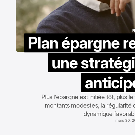
F
Plan épargne ret
F
une stratég
anticip
Plus l’épargne est initiée tôt, plus
montants modestes, la régularité 
dynamique favorabl
mars 30, 