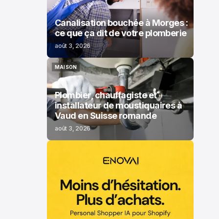
Canalisation bouchée à Morges :
ce que ça dit de votre plomberie
août 3, 2026
MAISON
MAISON
Plombier, chauffagiste et
installateur de moustiquaires à
Vaud en Suisse romande
août 3, 2026