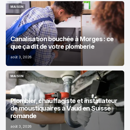
MAISON
MAISON
Canalisation bouchée à Morges : ce
que ça dit de votre plomberie
août 3, 2026
MAISON
MAISON
Plombier, chauffagiste et installateur
de moustiquaires à Vaud en Suisse
romande
août 3, 2026