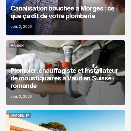
Canalisation bouchée à Morges : ce
que ça dit de votre plomberie
août 3, 2026
MAISON
MAISON
Plombier, chauffagiste et installateur
de moustiquaires à Vaud en Suisse
romande
août 3, 2026
IMMOBILIER
IMMOBILIER