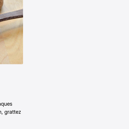
laques
n, grattez