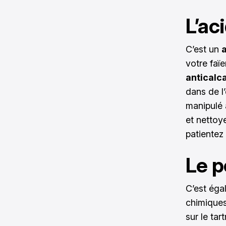
L’ac
C’est un
votre faï
anticalc
dans de l
manipulé 
et nettoye
patientez
Le p
C’est éga
chimiques 
sur le tar