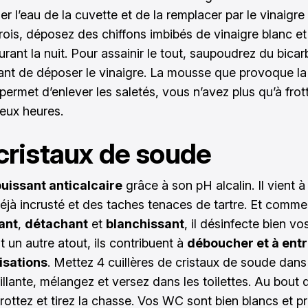
er l’eau de la cuvette et de la remplacer par le vinaigre
arois, déposez des chiffons imbibés de vinaigre blanc et
urant la nuit. Pour assainir le tout, saupoudrez du bica
nt de déposer le vinaigre. La mousse que provoque la
permet d’enlever les saletés, vous n’avez plus qu’à frot
eux heures.
cristaux de soude
uissant anticalcaire
grâce à son pH alcalin. Il vient 
éjà incrusté et des taches tenaces de tartre. Et comme e
iant
,
détachant
et
blanchissant
, il désinfecte bien v
 un autre atout, ils contribuent à
déboucher et à entr
isations
. Mettez 4 cuillères de cristaux de soude dans 
illante, mélangez et versez dans les toilettes. Au bout 
rottez et tirez la chasse. Vos WC sont bien blancs et pr