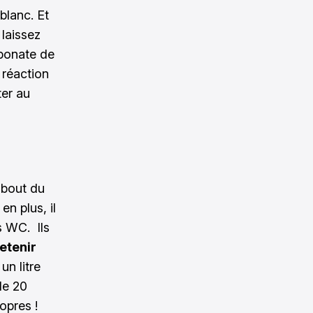
 blanc. Et
 laissez
rbonate de
 réaction
ter au
à bout du
n plus, il
os WC. Ils
etenir
un litre
de 20
opres !