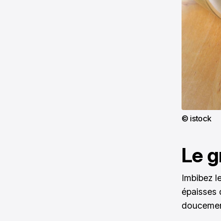
© istock
Le g
Imbibez l
épaisses d
doucement