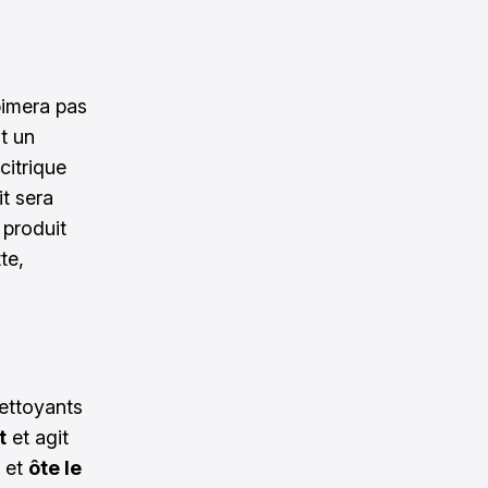
bimera pas
st un
 citrique
t sera
 produit
te,
nettoyants
t
et agit
et
ôte le