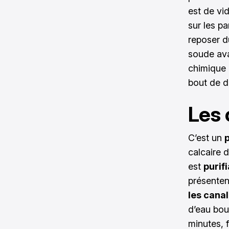
est de vid
sur les p
reposer d
soude ava
chimique 
bout de d
Les 
C’est un
p
calcaire d
est
purif
présentent
les canal
d’eau bou
minutes, f