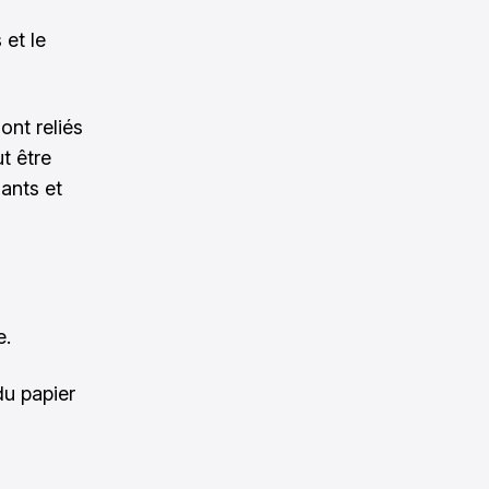
 et le
ont reliés
aut être
gants et
e.
du papier