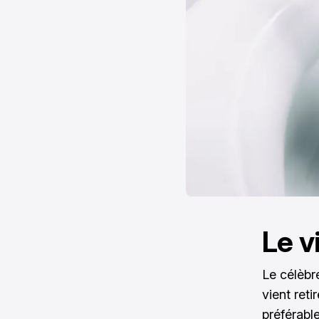
Le v
Le célèbr
vient reti
préférable