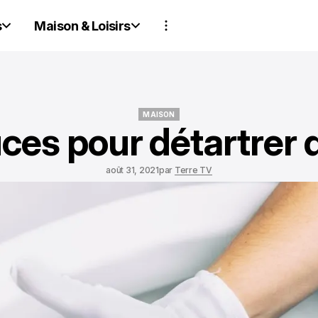
s
Maison & Loisirs
MAISON
uces pour détartrer
MAISON
août 31, 2021
par
Terre TV