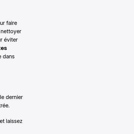
r faire
 nettoyer
r éviter
tes
e dans
le dernier
rée.
et laissez