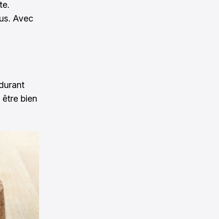
te.
sus. Avec
 durant
t être bien