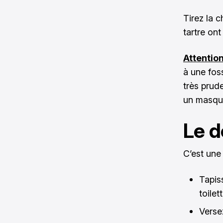
Tirez la c
tartre ont
Attentio
à une fos
très prud
un masqu
Le d
C’est une
Tapis
toilett
Versez