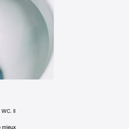
 WC. Il
Le mieux