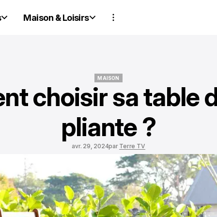
s
Maison & Loisirs
MAISON
 choisir sa table d
MAISON
pliante ?
avr. 29, 2024
par
Terre TV