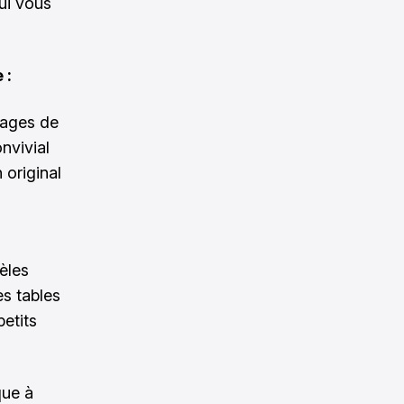
ui vous
 :
ntages de
onvivial
 original
èles
s tables
petits
que à