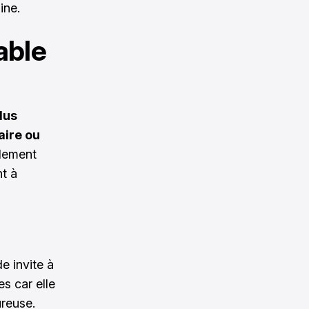
ine.
able
lus
aire ou
ulement
nt à
e invite à
es car elle
ureuse.