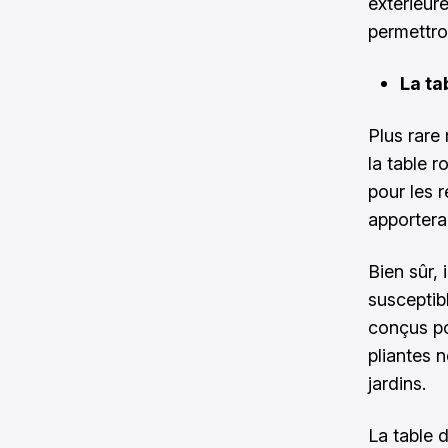
extérieur
permettro
La ta
Plus rare
la table r
pour les 
apportera
Bien sûr,
susceptibl
conçus po
pliantes 
jardins.
La table d