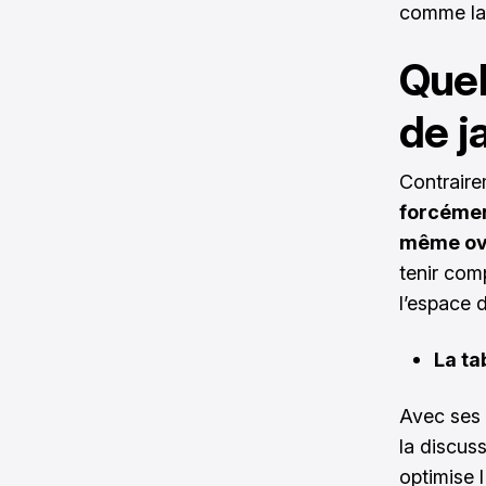
comme la 
Quel
de j
Contraire
forcéme
même ov
tenir com
l’espace d
La ta
Avec ses 
la discuss
optimise 