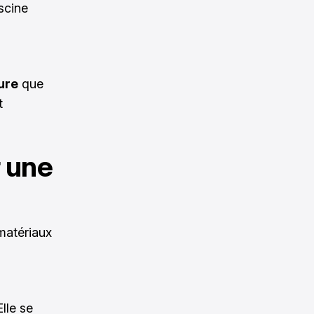
iscine
ure
que
t
r une
 matériaux
lle se