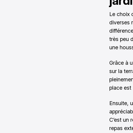
jard
Le choix d
diverses 
différenc
très peu d
une housse
Grâce à
un
sur la ter
pleinemen
place est 
Ensuite, u
appréciab
C’est un 
repas ext