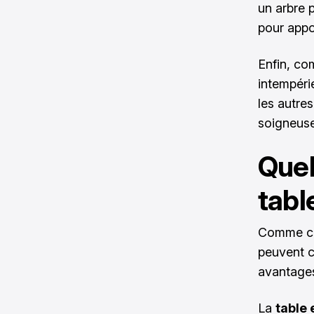
un arbre p
pour appo
Enfin, co
intempérie
les autre
soigneuse
Quel
tabl
Comme c’e
peuvent co
avantages
La
table 