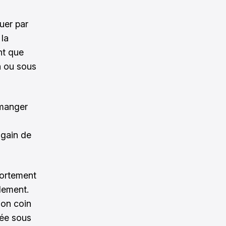
quer par
 la
nt que
n ou sous
 manger
 gain de
fortement
ilement.
son coin
cée sous