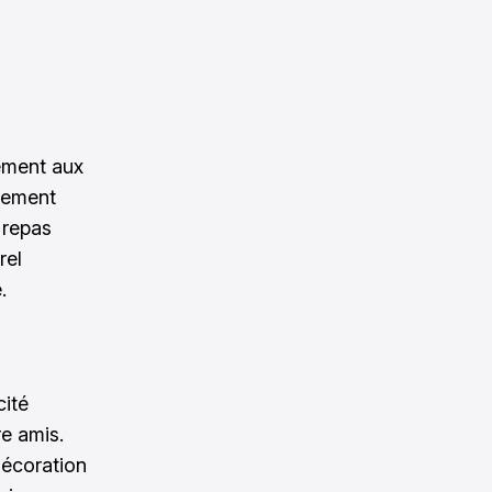
tement aux
ilement
 repas
rel
.
cité
re amis.
décoration