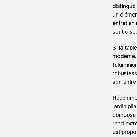
distingue 
un élément
entretien
sont dispo
Si la tab
moderne. 
(aluminium
robustesse
son entre
Récemment
jardin pli
compose d
rend extr
est propo