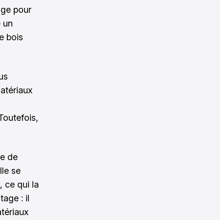
age pour
e un
e bois
us
atériaux
 Toutefois,
le de
le se
 ce qui la
age : il
atériaux