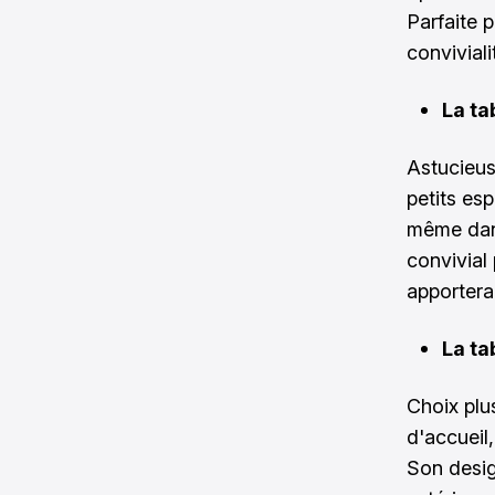
Parfaite p
convivial
La ta
Astucieus
petits es
même dans
convivial
apportera
La ta
Choix plu
d'accueil
Son desig