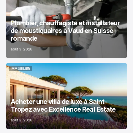
MAISON
Plombier, chauffagiste et installateur
de moustiquaires à Vaud en Suisse
romande
août 3, 2026
IMMOBILIER
IMMOBILIER
Acheter une villa de luxe à Saint-
Tropez avec Excellence Real Estate
août 3, 2026