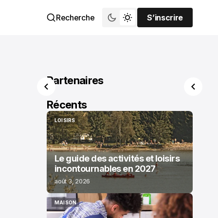
Recherche
S’inscrire
S’inscrire
Partenaires
Récents
LOISIRS
LOISIRS
Le guide des activités et loisirs
incontournables en 2027
août 3, 2026
MAISON
MAISON