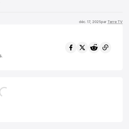
.
déc. 17, 2025
par
Terre TV
s.