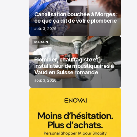
Canalisation bouchée à Morges :
ce que ça dit de votre plomberie
août 3, 2026
MAISON
MAISON
Plombier, chauffagiste et
installateur de moustiquaires à
Vaud en Suisse romande
août 3, 2026