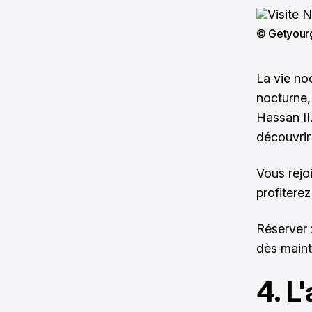
© Getyour
La vie no
nocturne,
Hassan II
découvrir
Vous rejo
profitere
Réserver 
dès maint
4. L