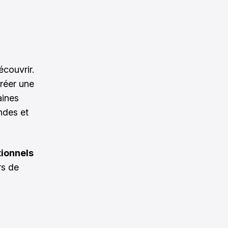
couvrir.
créer une
aines
andes et
ionnels
rs de