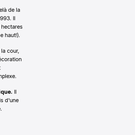
elà de la
993. Il
9 hectares
e haut!).
 la cour,
écoration
t
mplexe.
ique.
Il
is d'une
.