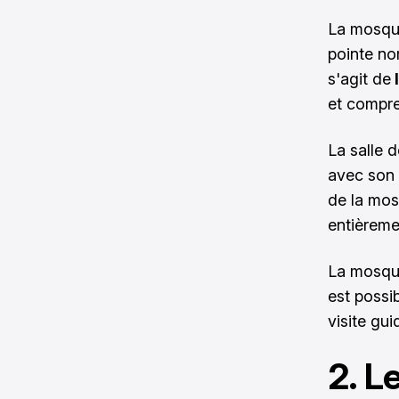
La mosqué
pointe no
s'agit de
et compre
La salle d
avec son t
de la mos
entièreme
La mosqu
est possi
visite gu
2. L