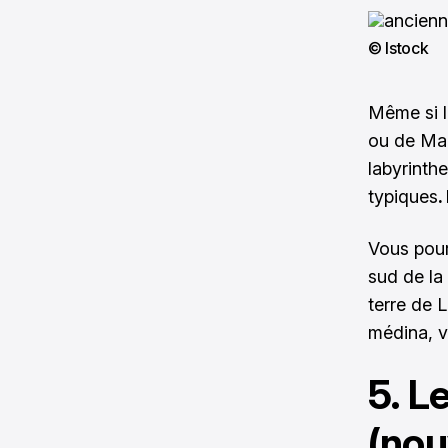
© Istock
Même si l
ou de Mar
labyrinth
typiques
.
Vous pour
sud de la
terre de 
médina, v
5. L
(nou