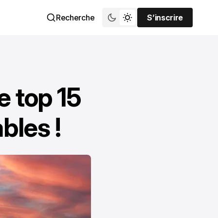
Recherche
S’inscrire
S’inscrire
e top 15
bles !