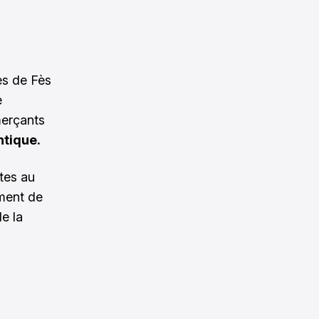
es de Fès
e
merçants
ntique.
tes au
ement de
e la