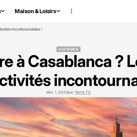
s
Maison & Loisirs
ivités Incontournables !
QUE FAIRE A
re à Casablanca ? L
QUE FAIRE A
ctivités incontourna
déc. 1, 2023
par
Terre TV