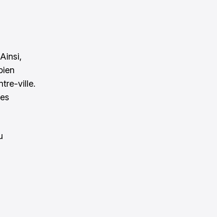
Ainsi,
bien
tre-ville.
ces
u