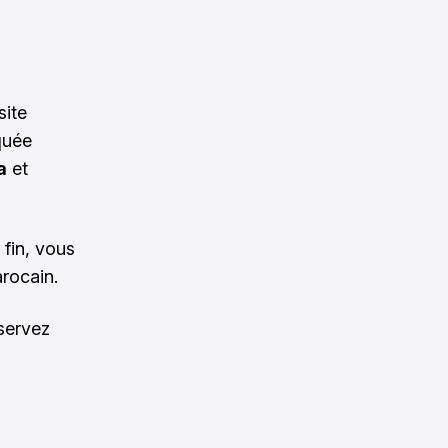
site
quée
a
et
 fin, vous
arocain.
servez