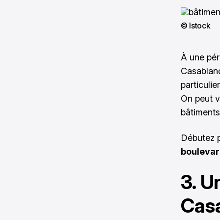
© Istock
À une péri
Casablanc
particulie
On peut v
bâtiments 
Débutez 
bouleva
3. U
Cas