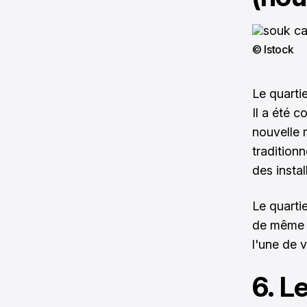
© Istock
Le quarti
Il a été c
nouvelle m
traditionn
des insta
Le quarti
de même
l'une de 
6. L