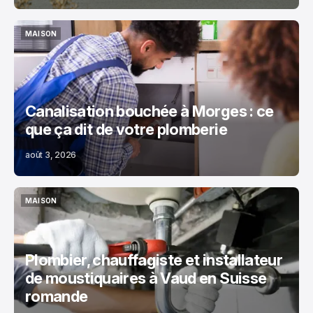
MAISON
MAISON
Canalisation bouchée à Morges : ce
que ça dit de votre plomberie
août 3, 2026
MAISON
MAISON
Plombier, chauffagiste et installateur
de moustiquaires à Vaud en Suisse
romande