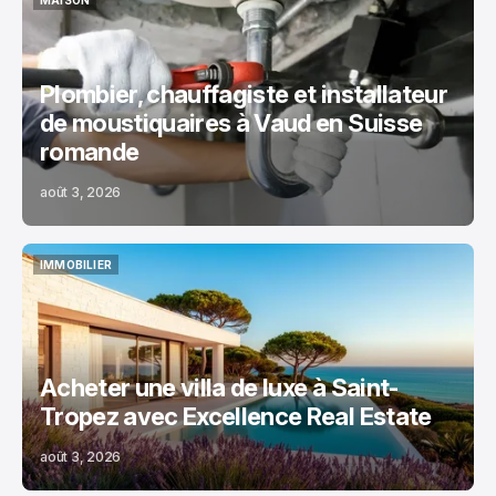
MAISON
MAISON
Plombier, chauffagiste et installateur
de moustiquaires à Vaud en Suisse
romande
août 3, 2026
IMMOBILIER
IMMOBILIER
Acheter une villa de luxe à Saint-
Tropez avec Excellence Real Estate
août 3, 2026