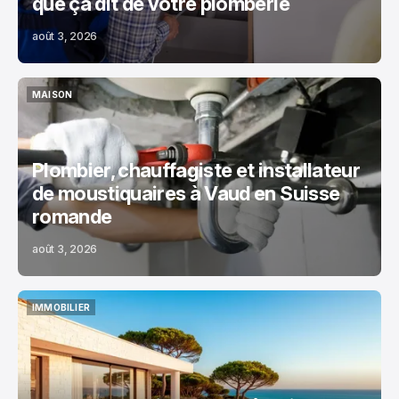
que ça dit de votre plomberie
août 3, 2026
MAISON
MAISON
Plombier, chauffagiste et installateur
de moustiquaires à Vaud en Suisse
romande
août 3, 2026
IMMOBILIER
IMMOBILIER