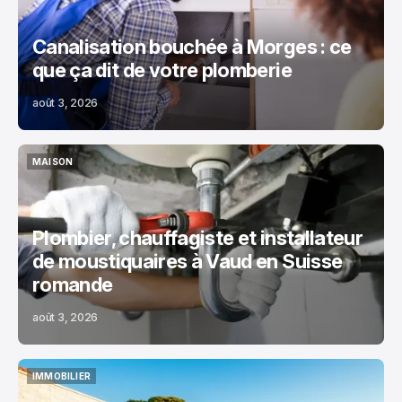
Canalisation bouchée à Morges : ce
que ça dit de votre plomberie
août 3, 2026
MAISON
MAISON
Plombier, chauffagiste et installateur
de moustiquaires à Vaud en Suisse
romande
août 3, 2026
IMMOBILIER
IMMOBILIER