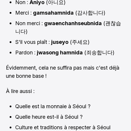
Non :
Aniyo
(
)
아니요
Merci :
gamsahamnida
(
)
감사합니다
Non merci :
gwaenchanhseubnida
(
괜찮습
)
니다
S'il vous plaît :
juseyo
(
)
주세요
Pardon :
jwasong hamnida
(
)
죄송합니다
Évidemment, cela ne suffira pas mais c'est déjà
une bonne base !
À lire aussi :
Quelle est la monnaie à Séoul ?
Quelle heure est-il à Séoul ?
Culture et traditions à respecter à Séoul