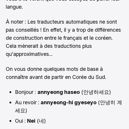
langue.
À noter : Les traducteurs automatiques ne sont
pas conseillés ! En effet, il y a trop de différences
de construction entre le français et le coréen.
Cela mènerait à des traductions plus
qu'approximatives...
On vous donne quelques mots de base à
connaître avant de partir en Corée du Sud.
Bonjour :
annyeong haseo
(
)
안녕하세요
Au revoir :
annyeong-hi gyeseyo
(
안녕히 계
)
세요
Oui :
Nei
(
)
네