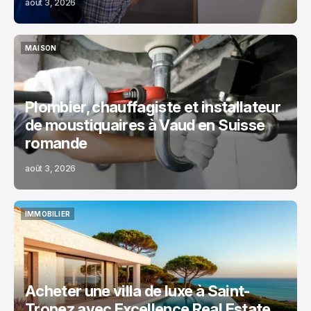
août 3, 2026
MAISON
MAISON
Plombier, chauffagiste et installateur
de moustiquaires à Vaud en Suisse
romande
août 3, 2026
IMMOBILIER
IMMOBILIER
Acheter une villa de luxe à Saint-
Tropez avec Excellence Real Estate