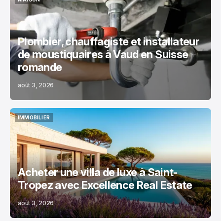
MAISON
Plombier, chauffagiste et installateur
de moustiquaires à Vaud en Suisse
romande
août 3, 2026
IMMOBILIER
IMMOBILIER
Acheter une villa de luxe à Saint-
Tropez avec Excellence Real Estate
août 3, 2026