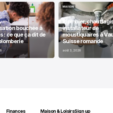
MAISON
MAISON
Plombier, chauffagis
sation bouchée à
installateur de
 : ce que ça dit de
moustiquaires à Va
plomberie
Suisse romande
26
août 3, 2026
Finances
Maison & Loisirs
Sign up