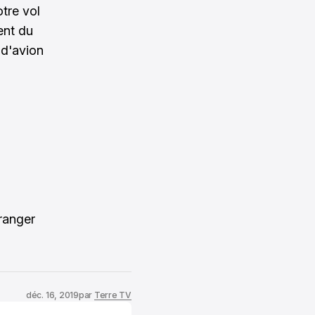
otre vol
ent du
 d'avion
ranger
déc. 16, 2019
par
Terre TV