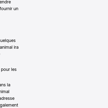
rendre
fournir un
quelques
animal ira
e
 pour les
ans la
nimal
'adresse
 également