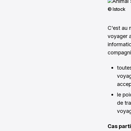
© Istock
C'est au 
voyager a
informatio
compagnie
toute
voyag
accep
le po
de tra
voyag
Cas parti