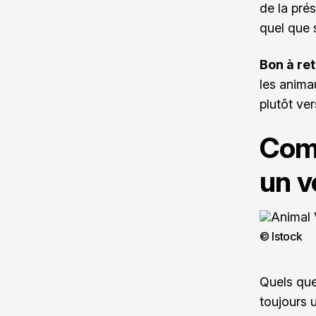
de la pré
quel que 
Bon à ret
les anima
plutôt ve
Comm
un v
© Istock
Quels que
toujours u