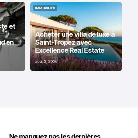
IMMOBILIER
IMMOBILIER
te et
Acheter une villa de luxe à
ud en
Saint-Tropez avec
Excellence Real Estate
août 3, 2026
Ne manquez pas les dernières