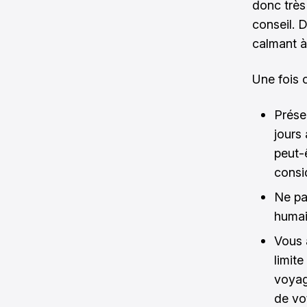
donc très
conseil. 
calmant à
Une fois 
Prése
jours 
peut-
consi
Ne pa
humai
Vous 
limit
voyag
de vo