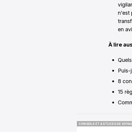
vigil
n'est
transf
en av
À lire aus
Quels 
Puis-
8 con
15 rè
Comme
CONSEILS ET ASTUCES DE VOYA
CONSEILS ET ASTUCES DE VOYA