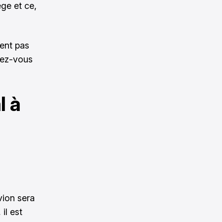
ge et ce,
ent pas
nez-vous
l à
vion sera
il est