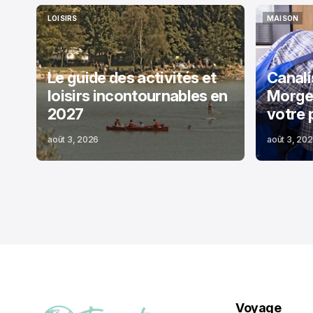
LOISIRS
MAISON
LOISIRS
MAISON
Le guide des activités et
Canali
loisirs incontournables en
Morges
2027
votre 
août 3, 2026
août 3, 20
Voyage