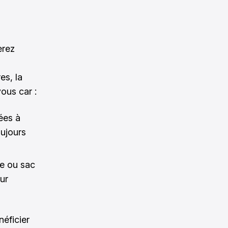
erez
es, la
ous car :
ées à
oujours
se ou sac
our
néficier