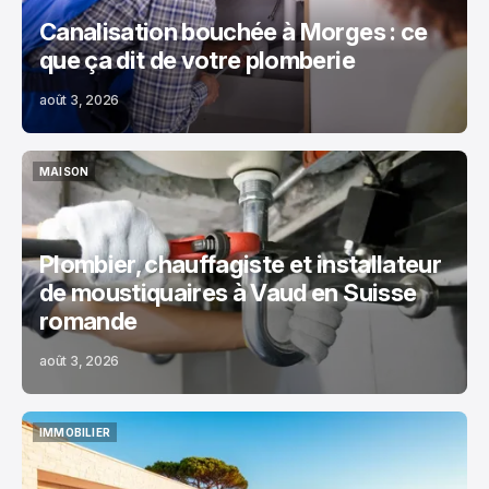
Canalisation bouchée à Morges : ce
que ça dit de votre plomberie
août 3, 2026
MAISON
MAISON
Plombier, chauffagiste et installateur
de moustiquaires à Vaud en Suisse
romande
août 3, 2026
IMMOBILIER
IMMOBILIER