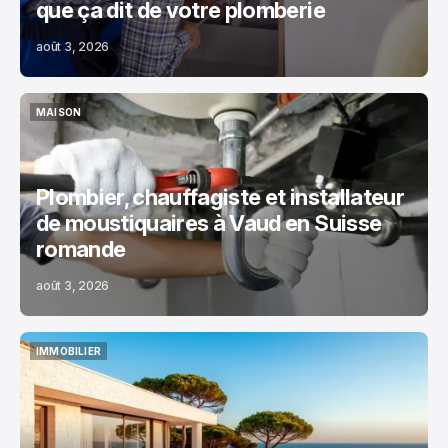
que ça dit de votre plomberie
août 3, 2026
MAISON
MAISON
Plombier, chauffagiste et installateur
de moustiquaires à Vaud en Suisse
romande
août 3, 2026
IMMOBILIER
IMMOBILIER