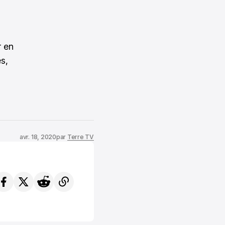
r en
es,
avr. 18, 2020
par
Terre TV