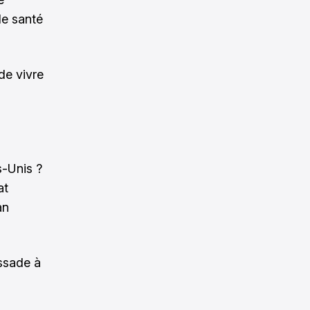
de santé
de vivre
s-Unis ?
at
an
assade à