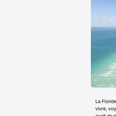
La Florid
vivre, vo
avait de 