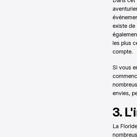
Dans cet É
aventurie
événements
existe de
également
les plus 
compte.
Si vous e
commencer
nombreuse
envies, p
3. L
La Florid
nombreuse