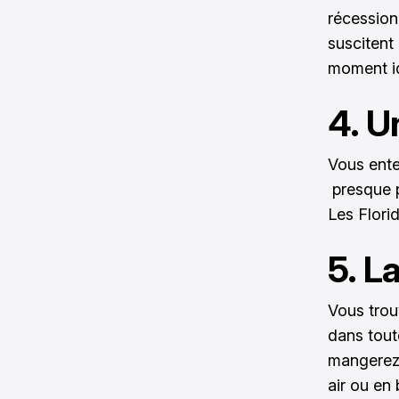
récession 
suscitent 
moment id
4. U
Vous ente
presque p
Les Flori
5. L
Vous trou
dans tout
mangerez s
air ou en