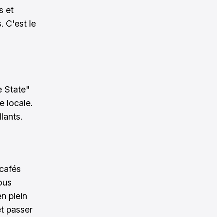
s et
. C'est le
e State"
e locale.
lants.
cafés
ous
n plein
et passer