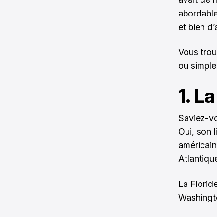
abordable,
et bien d’
Vous trou
ou simple
1. L
Saviez-vo
Oui, son l
américain
Atlantique
La Florid
Washingt