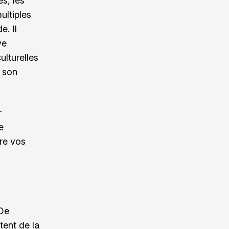
es, les
ultiples
e. Il
ve
ulturelles
 son
r
e
ire vos
 De
tent de la