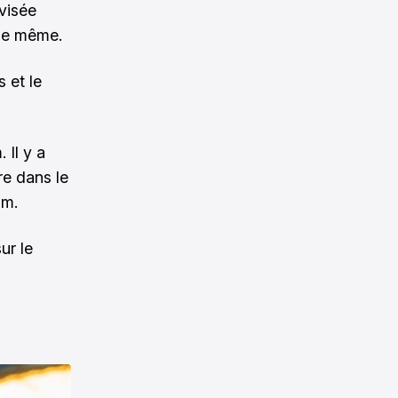
évisée
 de même.
 et le
 Il y a
re dans le
om.
ur le