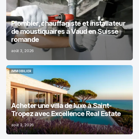
MAISON
Plombier, chauffagiste et installateur
de moustiquaires à Vaud en Suisse
romande
août 3, 2026
IMMOBILIER
IMMOBILIER
Acheter une villa de luxe à Saint-
Tropez avec Excellence Real Estate
août 3, 2026